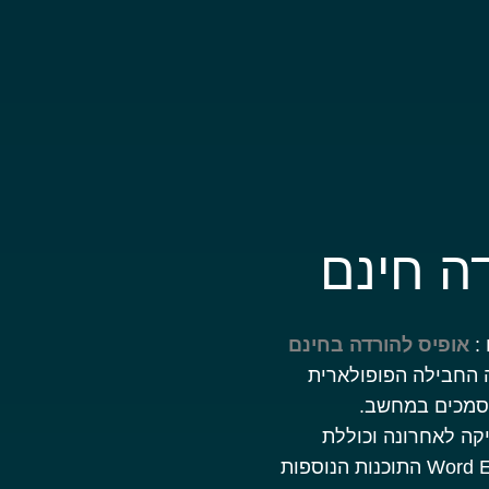
:
אופיס להורדה בחינם
ה החבילה הפופולארית
מסמכים במחשב.
קרוסופט השיקה לאחרונה וכוללת
עדכונים משופרים ל Word Excel PowerPoint, Outlook התוכנות הנוספות