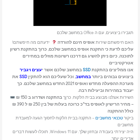
תגבירו ביצועים, עם ה Office במחשב שלכם
האם חיפשתם שירות
אופיס חינם להורדה
ידעתם מה חיפשתם!
עליכם לדעת כי התקנת אופיס במחשב שלכם, כרוך בהתקנת רשיון
לתוכנה, כיום ניתן להשיג גם דרכנו רשיונות מוזלים במחירים
אטרקטיביים
אנו ממליצים בהתקנת
SSD
במחשב שלכם אשר י
עצים ויגביר
ביצועים גבוהים ביותר
במחשב
, וכל שעליכם הוא להתקין
SSD
את
מערכת ההפעלה מחדש ואופיס 2021 החדש במחשב שלכם. כך
יעבוד במהירות וביעילות רבה.
השירות אצלנו מבוצע בבית הלקוח, כרןך
בהתקנה ושדרוג ב 150 ₪
– מחיר הרישיון לאופיס בד"כ כרוכה בעלות של בין 250 ₪ ל 390 ₪
כולל ההתקנה
ביקור
טכנאי מחשבים
– התקנה בבית הלקוח לחסוך הגעה למעבדת
מחשבים
היה יצירתי בעבודה ובחזון שלך. עם Windows 11, תוכלו לעשות דברים
אדירים יותר.