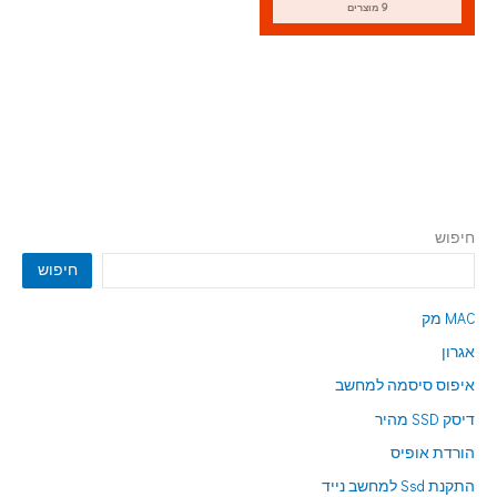
9 מוצרים
חיפוש
חיפוש
MAC מק
אגרון
איפוס סיסמה למחשב
דיסק SSD מהיר
הורדת אופיס
התקנת Ssd למחשב נייד