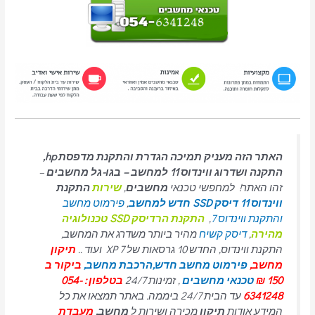
האתר הזה מעניק תמיכה הגדרת והתקנת מדפסת hp,
התקנה ושדרוג ווינדוס 11 למחשב – בגו-גל מחשבים
–
זהו האתר! למחפשי טכנאי
מחשבים
,
שירות
התקנת
ווינדוס 11
דיסק SSD חדש למחשב
,
פירמוט מחשב
והתקנת ווינדוס 7
,
התקנת הרדיסק SSD טכנולוגיה
מהירה
,
דיסק קשיח
מהיר ביותר משדרג את המחשב,
התקנת ווינדוס, החדש 10 גרסאות של 7 XP ועוד ..
תיקון
מחשב,
פירמוט מחשב חדש,
הרכבת מחשב,
ביקור ב
150 ₪
טכנאי מחשבים
, זמינות 24/7
בטלפון : 054-
6341248
עד הבית 24/7 ביממה. באתר תמצאו את כל
המידע אודות
תיקון
מכירה ושירות ל
מחשב,
מעבדת