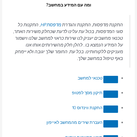
ומה עם המידע במחשב?
התקנת מדפסות, התקנת והגדרת
מדפסת HP
, התקנות כל
סוגי המדפסות, בכול עת עלינו לדעת שכחלק משירות האתר,
טכנאי מחשבים יעניק לנו שירות כראוי למחשב שלנו וישמור
על המידע הנמצא בו . להלן חלק מהשירותים אותו אנו
מעניקים ללקוחותינו. בכל עת. החומר שלך יגובה ולא יימחק
באף טיפול במחשב שלך.
טכנאי למחשב
תיקון מסך לפטופ
התקנת ווינדוס 10
העברת שירים מהמחשב לאייפון