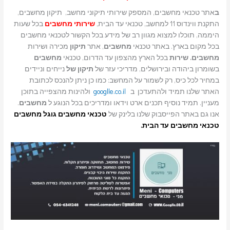
ב
אתר טכנאי מחשבים, המספק שירותי תיקוני מחשב, תיקון מחשבים,
התקנת ווינדוס 11 למחשב, טכנאי עד הבית,
שירותי מחשבים
בכל שעות
היממה, תוכלו למצוא מגוון רב של מידע בכל הקשור לטכנאי מחשבים
בכל מקום בארץ. באתר טכנאי
מחשבים
, אתר
תיקון
מכירה ושירות
מחשבים. שירות
בכל הארץ מהצפון עד הדרום, טכנאי
מחשבים
בשומרון ביהודה ובירושלים, מדריכי עזר של
תיקון של
נייחים וניידים
במחיר לכל כיס, רק לשמור על המחשב: כמו כן ניתן להנכס לכתובת
האתר שלנו תמיד ולהתעדכן ב
googlle.co.il
ולהינות מהצפייה בתוכן
מעניין. תמיד נוסיף תכנים ארט וידאו ומדריכים בכל הנוגע ל
מחשבים
.
אנו גם באתר הפייסבוק שלנו בלינק של
טכנאי מחשבים
גוגל מחשבים
טכנאי מחשבים עד הבית.