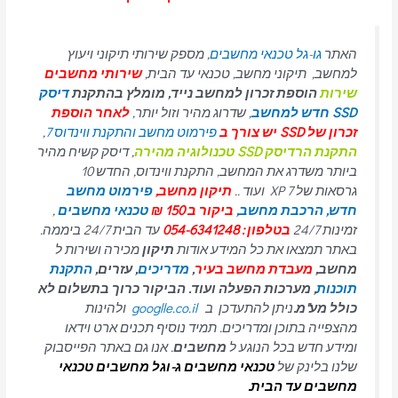
האתר
גו-גל טכנאי מחשבים
, מספק שירותי תיקוני ויעוץ
למחשב, תיקוני מחשב, טכנאי עד הבית,
שירותי מחשבים
שירות
הוספת זכרון למחשב נייד, מומלץ בהתקנת
דיסק
SSD חדש למחשב
, שדרוג מהיר וזול יותר,
לאחר הוספת
זכרון של SSD יש צורך ב
פירמוט מחשב והתקנת ווינדוס 7
,
התקנת הרדיסק SSD טכנולוגיה מהירה
, דיסק קשיח מהיר
ביותר משדרג את המחשב, התקנת ווינדוס, החדש 10
גרסאות של 7 XP ועוד ..
תיקון מחשב,
פירמוט מחשב
חדש,
הרכבת מחשב,
ביקור ב 150 ₪
טכנאי מחשבים
,
זמינות 24/7
בטלפון : 054-6341248
עד הבית 24/7 ביממה.
באתר תמצאו את כל המידע אודות
תיקון
מכירה ושירות ל
מחשב,
מעבדת מחשב בעיר
,
מדריכים
, עזרים,
התקנת
תוכנות
, מערכות הפעלה ועוד. הביקור כרוך בתשלום לא
כולל מע"מ.
ניתן להתעדכן ב
googlle.co.il
ולהינות
מהצפייה בתוכן ומדריכים. תמיד נוסיף תכנים ארט וידאו
ומידע חדש בכל הנוגע ל
מחשבים
. אנו גם באתר הפייסבוק
שלנו בלינק של
טכנאי מחשבים
ג-וגל מחשבים טכנאי
מחשבים עד הבית.