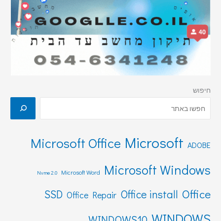
חיפוש
Microsoft
Microsoft Office
ADOBE
Microsoft Windows
Microsoft Word
Nvme 2.0
Office
SSD
Office install
Office Repair
WINDOWS
WINDOWS10