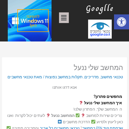
ילוג
ק
Googlle
תוכן
ט
פתח סרגל נגישות
תפריט
לתמיכה
ג
לחצו
כאן!
ו
ר
י
ו
ת
המחשב שלי ננעל
טכנאי מחשוב
,
מדריכים
,
תקלות במחשב נפוצות
/ מאת
טכנאי מחשבים
אנא דרגו אותנו
מחפשים פתרון?
איך המחשב שלי ננעל
ה המחשב שלך, הפתרון שלנו!
צריכים שירות למחשב
המחשב ננעל
לעתים יכול לקרות ואנו
כאן ליעוץ ולסיוע
הדרכת מחשבים
שכחתם קוד PIN במחשב
?
טכנאי מחשבים בל אביב
והסביבה תמיכה