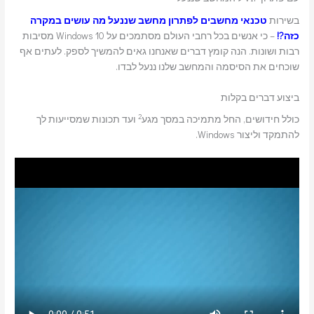
בשירות
טכנאי מחשבים לפתרון מחשב שננעל מה עושים במקרה
כזה?!
– כי אנשים בכל רחבי העולם מסתמכים על Windows 10 מסיבות
רבות ושונות. הנה קומץ דברים שאנחנו גאים להמשיך לספק. לעתים אף
שוכחים את הסיסמה והמחשב שלנו ננעל לבדו.
ביצוע דברים בקלות
2
כולל חידושים, החל מתמיכה במסך מגע
ועד תכונות שמסייעות לך
להתמקד וליצור Windows.