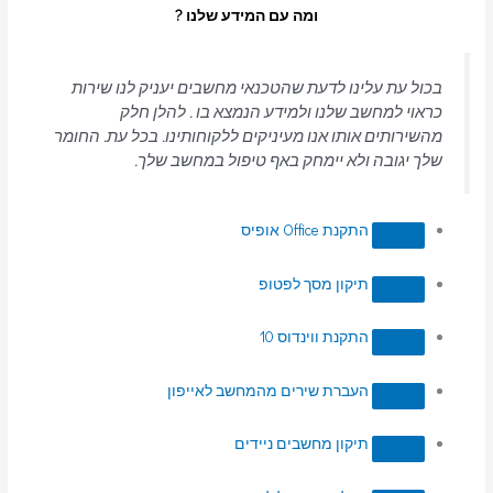
ומה עם המידע שלנו ?
בכול עת עלינו לדעת שהטכנאי מחשבים יעניק לנו שירות
כראוי למחשב שלנו ולמידע הנמצא בו . להלן חלק
מהשירותים אותו אנו מעיניקים ללקוחותינו. בכל עת. החומר
שלך יגובה ולא יימחק באף טיפול במחשב שלך.
התקנת Office אופיס
תיקון מסך לפטופ
התקנת ווינדוס 10
העברת שירים מהמחשב לאייפון
תיקון מחשבים ניידים