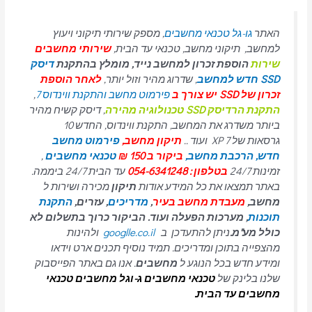
האתר
גו-גל טכנאי מחשבים
, מספק שירותי תיקוני ויעוץ
למחשב, תיקוני מחשב, טכנאי עד הבית,
שירותי מחשבים
שירות
הוספת זכרון למחשב נייד, מומלץ בהתקנת
דיסק
SSD חדש למחשב
, שדרוג מהיר וזול יותר,
לאחר הוספת
זכרון של SSD יש צורך ב
פירמוט מחשב והתקנת ווינדוס 7
,
התקנת הרדיסק SSD טכנולוגיה מהירה
, דיסק קשיח מהיר
ביותר משדרג את המחשב, התקנת ווינדוס, החדש 10
גרסאות של 7 XP ועוד ..
תיקון מחשב,
פירמוט מחשב
חדש,
הרכבת מחשב,
ביקור ב 150 ₪
טכנאי מחשבים
,
זמינות 24/7
בטלפון : 054-6341248
עד הבית 24/7 ביממה.
באתר תמצאו את כל המידע אודות
תיקון
מכירה ושירות ל
מחשב,
מעבדת מחשב בעיר
,
מדריכים
, עזרים,
התקנת
תוכנות
, מערכות הפעלה ועוד. הביקור כרוך בתשלום לא
כולל מע"מ.
ניתן להתעדכן ב
googlle.co.il
ולהינות
מהצפייה בתוכן ומדריכים. תמיד נוסיף תכנים ארט וידאו
ומידע חדש בכל הנוגע ל
מחשבים
. אנו גם באתר הפייסבוק
שלנו בלינק של
טכנאי מחשבים
ג-וגל מחשבים טכנאי
מחשבים עד הבית.