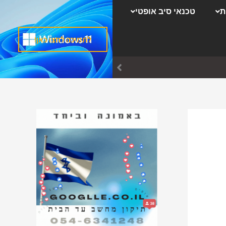
ק
ת
טכנאי סיב אופטי
ט
ג
לתמיכה לחצו כאן!
ו
ר
י
ו
ת