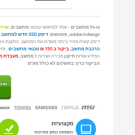
גו-גל מחשבים
– אתר למחפשי טכנאי
מחשבים
,
שירו
adobe indesign, פוטושופ.
דיסק SSD חדש למחשב
,
דיסק קשיח מהיר ביותר משדרג את המחשב, התקנת ווינדוס, החדש 10 גרסאות ש
הרכבת מחשב,
ביקור ב 150 ₪
טכנאי מחשבים
, זמינו
המידע אודות
תיקון
מכירה ושירות ל
מחשב,
מעבדת מ
הביקור כרוך בתשלום לא כולל מע"מ.