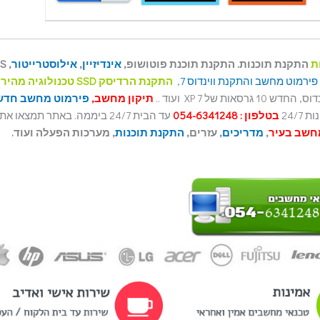
ת
התקנת תוכנות. התקנת תוכנת פוטושופ,
אינדיזיין
,
אילוסטרייטור
SS
פירמוט מחשב והתקנת ווינדוס 7
,
התקנת הרדיסק SSD טכנולוגיה מהירה
ל 7 XP ועוד ..
תיקון מחשב,
פירמוט מחשב חדש
ת 24/7
בטלפון : 054-6341248
עד הבית 24/7 ביממה. באתר תמצאו א
חשב בעיר
,
מדריכים
, עזרים,
התקנת תוכנות
, מערכות הפעלה ועוד.