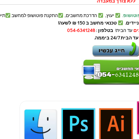
ללא צורך במעבדה
וטושופ
.
יעוץ,
הדרכת מחשבים,
התקנת פוטושופ למחשב
תיק
יידים.
טכנאי מחשב ב 150 ₪ לשעה!
ים
עד הבית!
בטלפון :
054-6341248
עד הבית 24/7 ביממה.