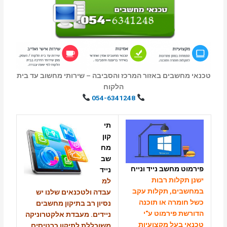
שבים באזור המרכז והסביבה – שירותי מחשוב עד בית
הלקוח
054-6341248
תי
קון
מח
שב
 מחשב נייד ונייח
נייד
קלות רבות
למ
ים, תקלות עקב
עבדה ולטכנאים שלנו יש
מרה או תוכנה
נסיון רב בתיקון מחשבים
 פירמוט ע"י
ניידים.
מעבדת אלקטרוניקה
בעל מקצועיות
משוכללת לתיקון כרטיסים