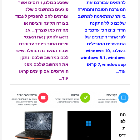
שפגע בכולנו, וירוסים אשר
ם עבורכם את
פוגעים במחשבים שלנו
ת הטובה והמהירה
וגורמים להם להפסיק לעבוד
 שמתאימה למחשב
בצורה תקינה ורציפה או
כולל התקנת
מהירה כמו שצריך…
אנו
ים הכי עדכניים
נדאג להתקין את האנטי
רי היצרנים של
ווירוס הטוב ביותר עבורכם
ים המובילים
ועבור המערכת הפעלה שיש
windows 10,
לכם במחשב שלכם ונתקן
windows 8.1, w
את המחשב שלכם מפני
7, wind
קראו
הווירוסים אם קיימים
קראו
עוד…