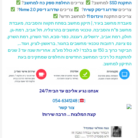
למחשב?
צריכים
החלפת ספק כח למחשב
?
וג דיסק קשיח
?
צריכים
שדרוג דיסק Nvme 2.0
?
תקנת
ווינדוס 11
למחשב חדש?
שב בעיר
, |
תיקון מחשב בפתח תקווה והסביבה, מעבדת
 והסביבה
, טכנאי מחשבים
בהרצליה
,
תל אביב
,
רמת-גן
,
אביב
,
ירושלים
,
רעננה
,
כפר-סבא
,
הוד השרון
, רמת השרון,
חובות
טכנאי מחשבים
בחגור
,
בראשון-לציון
, ועוד…,
הביקור כרוך ב 150 ₪ בלבד ! לא כולל מע"מ. אחריות שנה עד 3 שנים
 רכיבי המחשב החדשים והחלפים שמתקינים בעת
חשב.
אנחנו נגיע אליכם עד הבית 24/7
054-6341248
]
[
קצת המלצות … הרבה שירות!