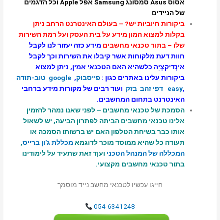
וס
Asus
סמסונג
Samsung
אפל
Apple
וכל הדגמים
 הניידים
קורות חיוביות יש? – בעולם האינטרנט הרחב ניתן
לות למצוא המון מידע על בית העסק ועל רמת השירות
ו – בתור טכנאי מחשבים
מידע כזה יעזור לנו לקבל
ות דעת מלקוחות אשר קיבלו את השירות וכך לקבל
ינְדִּיקַצְיָה כלשהיא האם הטכנאי אמין, ניתן למצוא
קורות עלינו באתרים כגון :
פייסבוק
,
google
טוב-תודה
eas
דפי זהב
בזק
ועוד רבים של מקורות מידע ברחבי
ינטרנט בתחום המחשבים.
מכת של טכנאי מחשבים – לפני שאנו נמהר להזמין
ינו טכנאי מחשבים הביתה לפתרון הביעה, יש לשאול
תו כבר בשיחת הטלפון האם יש ברשותו הסמכה או
ודה כל שהיא ממוסד מוכר
לדוגמא
מכללת ג'ון ברייס
,
כללה של המנהל הטכני
ועןד זאת שתעיד על לימודינו
ור טכנאי מחשבים מקצועי.
חייגו עכשיו לטכנאי מחשב נייד מוסמך
054-6341248