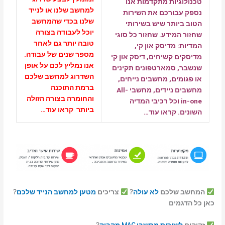
גיות מתקדמות אנו
למחשב שלנו או לנייד
בורכם את השירות
שלנו בכדי שהמחשב
יותר שיש בשירותי
יוכל לעבודה בצורה
המידע.
שחזור כל סוגי
טובה יותר גם לאחר
: מדיסק און קי,
מספר שנים של עבודה.
ם קשיחים, דיסק און קי
אנו נמליץ לכם על אופן
, סמארטפונים תקינים
השדרוג למחשב שלכם
מים, מחשבים נייחים,
ברמת התוכנה
מחשבים ניידים, מחשבי All-
והחומרה בצורה הזולה
in-one וכל רכיבי המדיה
ביותר
קראו עוד…
.
קראו עוד…
 שלכם
לא עולה
?
צריכים
מטען למחשב הנייד שלכם
?
גמים