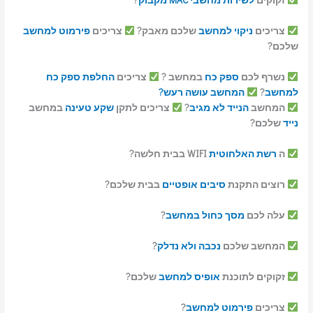
לשירות מחשבי MAC
מקבוק
?
ניקוי למחשב
שלכם מאבק?
צריכים
פירמוט למחשב
כם
ספק כח
במחשב ?
צריכים
החלפת ספק כח
המחשב עושה רעש?
הנייד לא מגיב
?
צריכים לתקן
שקע טעינה
במחשב
האלחוטית
WIFI בבית חלשה?
התקנת
סיבים אופטיים
בבית שלכם?
ם
מסך כחול במחשב
?
 שלכם
נכבה ולא נדלק
?
לתוכנת
אופיס למחשב
שלכם?
פירמוט למחשב
?