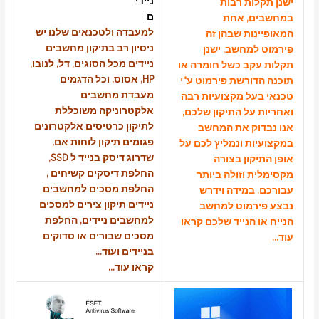
ניידי
לות רבות
ם
ם, אחת
למעבדה ולטכנאים שלנו יש
נות שבהן זה
ניסיון רב בתיקון מחשבים
למחשב, ישנן
ניידים מכל הסוגים, דל, לנובו,
קב כשל חומרה או
HP, אסוס, וכל הדגמים
דורשת פירמוט ע"י
מעבדת מחשבים
על מקצועיות רבה
אלקטרוניקה משוכללת
 על התיקון שלכם,
לתיקון כרטיסים אלקטרונים
וק את המחשב
פגומים תיקון לוחות אם,
ות ונמליץ לכם על
שדרוג דיסק בנייד ל SSD,
קון בצורה
החלפת דיסקים קשיחים ,
ת וזולה ביותר
החלפת מסכים למחשבים
 במידה וידרש
ניידים תיקון צירים למסכים
רמוט למחשב
למחשבים ניידים, החלפת
 הנייד שלכם
קראו
מסכים שבורים או סדוקים
בניידים ועוד…
קראו עוד..
.