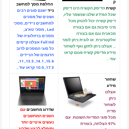
החלפת מסך למחשב
דיסק הקשיח הינו דיסק
נייד
ישנם סוגים רבים
ידע שלנו שנשמר עליו,
ושונים של מסכים
שיח יכול להנזק מכל
למחשבים ניידים,
מסכי
יבות גם אם בצורה
Led , מסכי טא'צ,
 וגם אם בצורה
מסכים ברזולוציה של
נית. או לוגית ניתן לומר
Full Hd
אצלנו קיימים
ו ניתן לתקן ואף לשחזר
כל סוגי המסכים לרוב
דיסק קשיח פגום
קראו
הדגמים של הניידים.
15.6, 14.1, 13.3, 11,
17.3, 10.0
קראו עוד…
שדרוג מחשבים
עם
השנים המחשבים
גי המדיות השונות.
עם
נעשים איטיים יותר
9 הצלחה, בעזרת
ומומלץ לבצע שדרוג