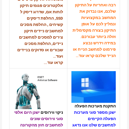
חריות על התיקון
אלקטרונים פגומים תיקון
אנו נבדוק את
לוחות אם, שדרוג דיסק ל
 במקצועיות
SSD, החלפת דיסקים
 לכם על אופן
קשיחים , החלפת מסכים
 בצורה מקסימלית
למחשבים ניידים תיקון
ביותר עבורכם.
צירים למסכים למחשבים
וידרש נבצע
ניידים, החלפת מסכים
 למחשב הנייח או
שבורים או סדוקים בניידים
שלכם
קראו עוד…
ועוד…
קראו עוד..
.
 מערכות הפעלה
ניקוי ווירוסים
ישנן היום אלפי
ספר סוגי מערכות
סוגי ווירוסים שונים
 הקיימים
למחשבים חוץ מהקורונה
ים שלנו
אנו נדאג