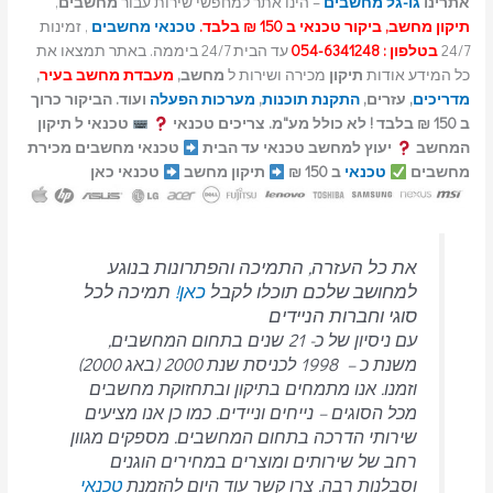
גל מחשבים
– הינו אתר למחפשי שירות עבור
מחשבים
,
קור טכנאי ב 150 ₪ בלבד.
טכנאי מחשבים
, זמינות
054-634
עד הבית 24/7 ביממה. באתר תמצאו את
אודות
תיקון
מכירה ושירות ל
מחשב,
מעבדת מחשב בעיר
,
עזרים,
התקנת תוכנות
,
מערכות הפעלה
ועוד. הביקור כרוך
טכנאי ל תיקון
יעוץ למחשב טכנאי עד הבית
טכנאי מחשבים מכירת
טכנאי
ב 150 ₪
תיקון מחשב
טכנאי כאן
 כל העזרה, התמיכה והפתרונות בנוגע
חושב שלכם תוכלו לקבל
כאן!
תמיכה לכל
י וחברות הניידים
עם ניסיון של כ- 21 שנים בתחום המחשבים,
משנת כ – 1998 לכניסת שנת 2000 (באג 2000)
מנו. אנו מתמחים בתיקון ובתחזוקת מחשבים
 הסוגים – נייחים וניידים.
כמו כן אנו מציעים
רותי הדרכה בתחום המחשבים.
מספקים מגוון
ב של שירותים ומוצרים במחירים הוגנים
בלנות רבה.
צרו קשר עוד היום להזמנת
טכנאי