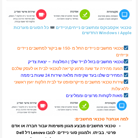
בוקס ומחשבים נייחים\ניידים
כל הסוגים מערכות
 מחשבים
ניידים
החל מ -150 ₪ ביקור למחשבים ניידים
מחשבים בזול לנייד שלך |
המלצות
–
יצאת צדיק
הירה עד שעה מרגע קריאה לטכנאי לבית או לעסק שלכם
שלנו בעד שקיפות מלאה שירות 24 שעות ביממה
טכנאי מחשבים
מייקרוסופט
עד לבית הלקוח יועץ ראשוני
קוחות מרוצים וממליצים
נו?
טכנאי מחשבים
:
נאי מחשבים מבצע מגוון משימות עבור חברה או אדם
טי. בביתו. ולמגוון סוגי ניידים:
לנובו
Lenovo
דל
Dell