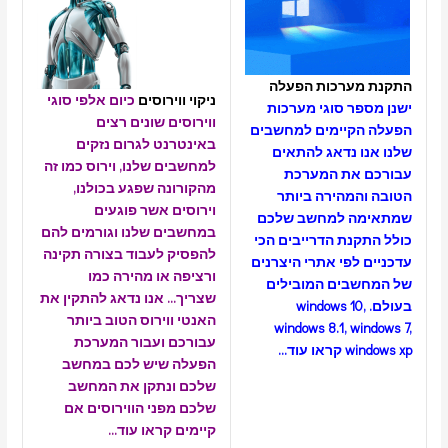
מערכות הפעלה
ניקוי ווירוסים
כיום אלפי סוגי
פר סוגי מערכות
ווירוסים שונים רצים
קיימים למחשבים
באינטרנט לגרום נזקים
 נדאג להתאים
למחשבים שלנו, וירוס כמו זה
 את המערכת
מהקורונה שפגע בכולנו,
המהירה ביותר
וירוסים אשר פוגעים
ה למחשב שלכם
במחשבים שלנו וגורמים להם
קנת הדרייבים הכי
להפסיק לעבוד בצורה תקינה
לפי אתרי היצרנים
ורציפה או מהירה כמו
בים המובילים
שצריך…
אנו נדאג להתקין את
windows 10
האנטי ווירוס הטוב ביותר
windows 8.1, wi
עבורכם ועבור המערכת
wi
קראו עוד…
הפעלה שיש לכם במחשב
שלכם ונתקן את המחשב
שלכם מפני הווירוסים אם
קיימים
קראו עוד…