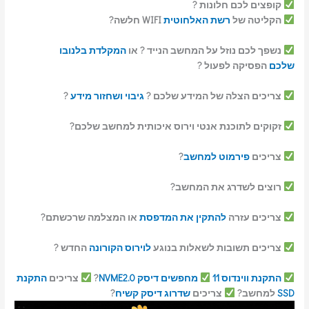
לכם חלונות ?
 של
רשת האלחוטית
WIFI חלשה?
ם נוזל על המחשב הנייד ? או
המקלדת בלנובו
קה לפעול ?
 הצלה של המידע שלכם ?
גיבוי ושחזור מידע
?
לתוכנת אנטי וירוס איכותית למחשב שלכם?
פירמוט למחשב
?
לשדרג את המחשב?
 עזרה
להתקין את המדפסת
או המצלמה שרכשתם?
תשובות לשאלות בנוגע
לוירוס הקורונה
החדש ?
ינדוס 11
מחפשים דיסק NVME2.0
?
צריכים
התקנת
ב?
צריכים
שדרוג דיסק קשיח
?