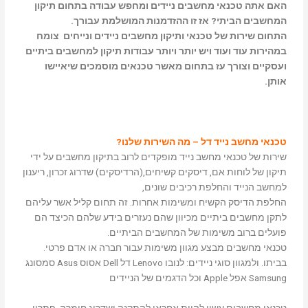
האם אתה טכנאי מחשבים ניידים ומחפש עבודה בתחום תיקון
המחשבים הביתי? אז זו ההזדמנות המושלמת עבורך.
התחום שירות של טכנאי ותיקון מחשבים ניידים ונייחים צומח
במהירות עוד ועוד ויש יותר ויותר עבודות תיקון למחשבים ביתיים
ועסקיים וצורך עז בתחום מאשר טכנאים מוסמכים שיאיישו
אותן.
טכנאי מחשב נייד דל – מה השירות שלנו?
שירות של טכנאי מחשב נייד מופקדים לרוב בתיקון מחשבים על ידי
תיקון של לוחות אם, דיסקים קשיחים,(הרדיסקים) שדרוג זכרון, ריענון
למחשב הנייד והחלפת רכיבים שונים,
החלפת הדיסק הקשיח ומשימות אחרות. זה תחום קליל אשר עליהם
לתקן מחשבים ביתיים מכיוון שהם נעזרים בידע שלהם הכיצד הם
פועלים ברוב משימות של המחשבים הביתיים.
טכנאי מחשבים מבצע מגוון משימות עבור חברה או אדם פרטי.
בביתו. ולמגוון סוגי ניידים: לנובו Lenovo דל Dell אסוס Asus סמסונג
Samsung אפל Apple וכל הדגמים של הניידים
טכנאי מחשבים עשוי להיות אחראי להתקנה ושדרוג חומרה, פתרון