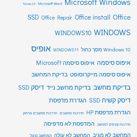
Microsoft Windows
Microsoft Word
Nvme 2.0
Office
SSD
Office install
Office Repair
WINDOWS
WINDOWS10
אופיס
Windows 10 מסך כחול
WINDOWS11
איפוס סיסמה
איפוס סיסמה Microsoft
איפוס סיסמה מייקרוסופט
בדיקת המחשב
בדיקת מחשב
דיסק SSD
בדיקת מחשב נייד
דיסק קשיח SSD
הגדרת מדפסת
הגדרת מדפסת HP
הדרכות מחשבים
הדרכות מחשבים מרחוק
המדפסת לא מדפיסה
הדרכות קורסים למחשב
המחשב לא מגיב
המחשב לא עולה
המחשב ננעל