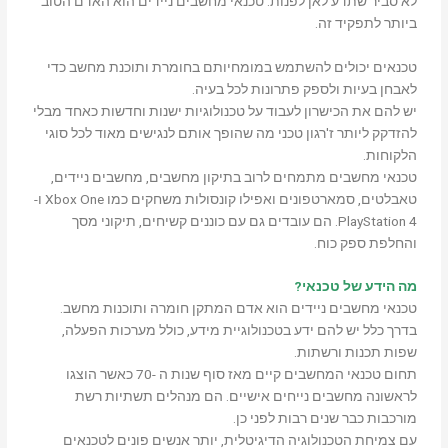
לא סביר שתדע לאן לפנות. טכנאי מחשבים ניידים הוא האדם הטוב
ביותר לתפקיד זה.
טכנאים יכולים להשתמש במומחיותם בחומרת ותוכנת מחשב כדי
לאבחן בעיות ולספק פתרונות לכל בעיה.
יש להם את הכישרון לעבוד על טכנולוגיות ישנות וחדשות כאחד מבלי
להזדקק ליותר ז'רגון טכני מה שהופך אותם לנגישים מאוד לכל סוגי
הלקוחות.
טכנאי מחשבים מתמחים לרוב בתיקון מחשבים, מחשבים ניידים,
טאבלטים, סמארטפונים ואפילו קונסולות משחקים כמו Xbox One ו-
PlayStation 4. הם עובדים גם עם כוננים קשיחים, תיקוני מסך
והחלפת ספק כוח.
מה הידע של טכנאי?
טכנאי מחשבים ניידים הוא אדם המתקן חומרה ותוכנות מחשב.
בדרך כלל יש להם ידע בטכנולוגיית מידע, כולל מערכות הפעלה,
שפות תכנות ורשתות.
תחום טכנאי המחשבים קיים מאז סוף שנות ה -70 כאשר הוצגו
לראשונה מחשבים נייחים אישיים. הם מנהלים תשתיות רשת
מורכבות כבר שנים רבות לפני כן.
עם צמיחת הטכנולוגיה הדיגיטלית, יותר אנשים פונים לטכנאים