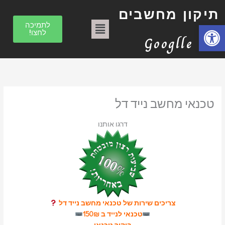
ילוג
ק
תיקון מחשבים
תוכן
ט
תפריט
פתח סרגל נגישות
לתמיכה
לחצו!
ג
Googlle
ו
ר
י
ו
טכנאי מחשב נייד דל
ת
דרגו אותנו
צריכים שירות של טכנאי מחשב נייד דל
טכנאי לנייד ב 150₪
ביקור טכנאי