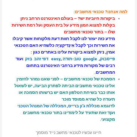
למה אנחנו?
טכנאי מחשבים
:
ביקורות חיוביות יש? – בעולם האינטרנט הרחב ניתן
בקלות למצוא המון מידע על בית העסק ועל רמת השירות
שלו – בתור טכנאי מחשבים
מידע כזה יעזור לנו לקבל חוות דעת מלקוחות אשר קיבלו
את השירות וכך לקבל אִינְדִּיקַצְיָה כלשהיא האם הטכנאי
אמין, ניתן למצוא ביקורות עלינו באתרים כגון :
פייסבוק
,
google
טוב-תודה
,
easy
דפי זהב
בזק
ועוד
רבים של מקורות מידע ברחבי האינטרנט בתחום
המחשבים.
הסמכת של טכנאי מחשבים – לפני שאנו נמהר להזמין
אלינו טכנאי מחשבים הביתה לפתרון הביעה, יש לשאול
אותו כבר בשיחת הטלפון האם יש ברשותו הסמכה או
תעודה כל שהיא ממוסד מוכר
לדוגמא
מכללת ג'ון ברייס
,
המכללה של המנהל הטכני
ועןד זאת שתעיד על לימודינו בתור טכנאי מחשבים
מקצועי.
חייגו עכשיו לטכנאי מחשב נייד מוסמך