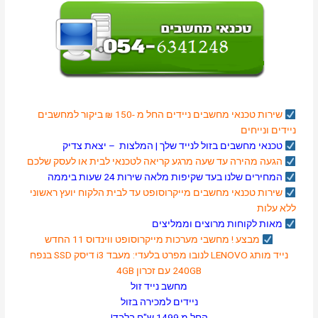
שירות טכנאי מחשבים
ניידים
החל מ -150 ₪ ביקור למחשבים
ניידים ונייחים
טכנאי מחשבים בזול לנייד שלך |
המלצות
–
יצאת צדיק
הגעה מהירה עד שעה מרגע קריאה לטכנאי לבית או לעסק שלכם
המחירים שלנו בעד שקיפות מלאה שירות 24 שעות ביממה
שירות טכנאי מחשבים
מייקרוסופט
עד לבית הלקוח יועץ ראשוני
ללא עלות
מאות לקוחות מרוצים וממליצים
מבצע ! מחשבי מערכות
מייקרוסופט
ווינדוס 11 החדש
נייד מותג LENOVO לנובו מפרט בלעדי: מעבד i3 דיסק SSD בנפח
240GB עם זכרון 4GB
מחשב נייד זול
ניידים למכירה בזול
החל מ 1499 ש"ח בלבד!