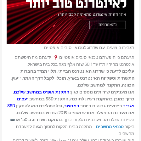
תגבירו ביצועים, עם שדרוג לטכנאי סיבים אופטיים
הגעתם כי חיפשתם טכנאי סיבים אופטיים
ידעתם מה חיפשתם!
אינטרנט מהיר יותר! עד 1 GB שזה אלף מגה בכל בית בישראל,
עליכם לדעת כי שדרוג האינטרנט הבייתי, תלוי תמיד בחברות
התשתית וספקיות האינטרנט בארץ, תוכלו לקבל דרך האתר, ייעוץ,
הכוונה, התקנה למחשב שלכם,
אנו מעניקים שירותים נוספים כגון:
התקנת אופיס במחשב שלכם
,
כרוך כמובן בהתקנת רשיון לתוכנה, התקנת SSD במחשב י
עצים
ויגביר
ביצועים גבוהים ביותר
במחשב
, וכל שעליכם הוא להתקין
SSD
את מערכת ההפעלה מחדש ואופיס 2019 החדש במחשב שלכם.
השירות אצלנו מבוצע בבית הלקוח, כרןך
בהתקנה ושדרוג ב 150 ₪
ביקור
טכנאי מחשבים
– התקנה בבית הלקוח לחסוך הגעה למעבדת
מחשבים
היה יצירתי בעבודה ובחזון שלך. עם Windows 11, תוכלו לעשות דברים