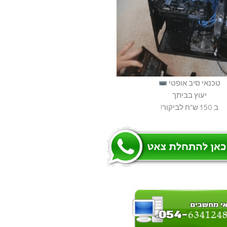
טכנאי סיב אופטי
יעוץ בביתך
ב 150 ש"ח לביקור!