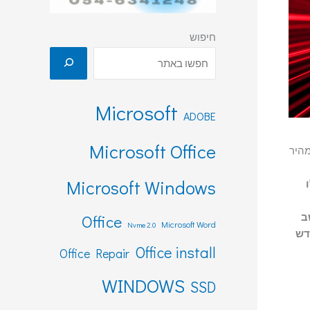
חיפוש
Microsoft
ADOBE
Microsoft Office
מהיר
Microsoft Windows
ת SSD במחשב
Office
Microsoft Word
Nvme 2.0
 ואופיס 2019 החדש
Office install
Office Repair
WINDOWS
SSD