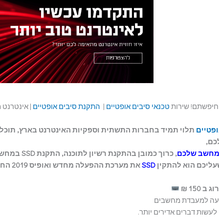
יפשתם! שירות
טכנאי סיבים אופטיים
|
התקנת סיבים אופטיים
| אינטרנט 
ופטיים
תלוי תמיד בחברות התשתית וספקיות האינטרנט בארץ, תוכלו
כם,
מחשב שלכם
, כרוך כמובן בהתקנת רשיון לתוכנה, התקנ
שעליכם הוא להתקין
SSD
את מערכת ההפעלה מחדש
 150 ₪
געה למעבדת מחשבים