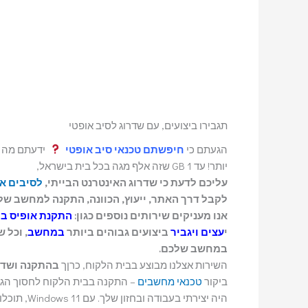
תגבירו ביצועים, עם שדרוג לסיב אופטי
הגעתם כי
חיפשתם טכנאי סיב אופטי
ידעתם מה ח
יותר! עד 1 GB שזה אלף מגה בכל בית בישראל,
עליכם לדעת כי שדרוג האינטרנט הבייתי,
לסיבים א
לקבל דרך האתר, ייעוץ, הכוונה, התקנה למחשב של
אנו מעניקים שירותים נוספים כגון:
התקנת אופיס ב
י
עצים ויגביר
ביצועים גבוהים ביותר
במחשב
, וכל 
במחשב שלכם.
השירות אצלנו מבוצע בבית הלקוח, כרןך
בהתקנה ושדרוג ב
ביקור
טכנאי מחשבים
– התקנה בבית הלקוח לחסוך ה
היה יצירתי בעבודה ובחזון שלך. עם Windows 11, תוכלו לעשות דברים אדירים יותר.