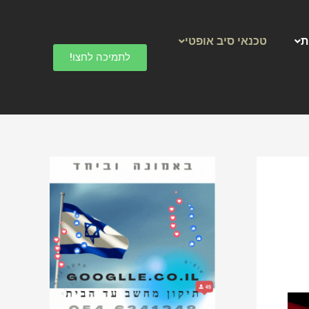
ק
ט
ת
טכנאי סיב אופטי
ג
לתמיכה לחצו!
ו
ר
י
ו
ת