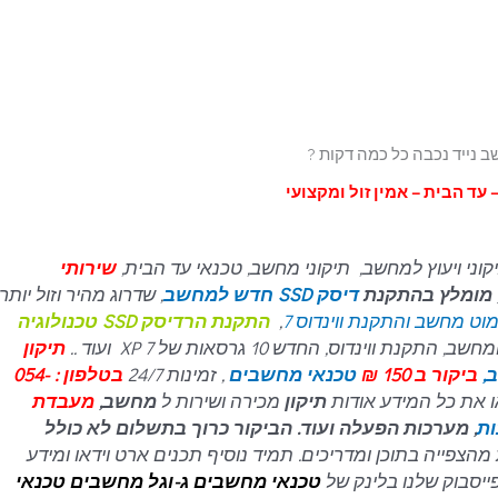
 נייד נכבה כל כמה דקות ?
 עד הבית – אמין זול ומקצועי
קוני ויעוץ למחשב, תיקוני מחשב, טכנאי עד הבית,
שירותי
, מומלץ בהתקנת
דיסק SSD חדש למחשב
, שדרוג מהיר וזול יותר,
וט מחשב והתקנת ווינדוס 7
,
התקנת הרדיסק SSD טכנולוגיה
ינדוס, החדש 10 גרסאות של 7 XP ועוד ..
תיקון
,
ביקור ב 150 ₪
טכנאי מחשבים
, זמינות 24/7
בטלפון : 054-
תיקון
מכירה ושירות ל
מחשב,
מעבדת
ות
, מערכות הפעלה ועוד. הביקור כרוך בתשלום לא כולל
מהצפייה בתוכן ומדריכים. תמיד נוסיף תכנים ארט וידאו ומידע
ייסבוק שלנו בלינק של
טכנאי מחשבים
ג-וגל מחשבים טכנאי