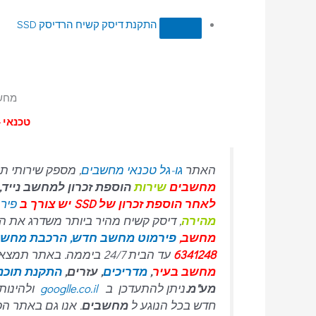
התקנת דיסק קשיח הרדיסק SSD
מחשב
טכנאי –
האתר
גו-גל טכנאי מחשבים
, מספק שירותי תי
מחשבים
שירות
הוספת זכרון למחשב נייד
לאחר הוספת זכרון של SSD יש צורך ב
פירמ
מהירה
, דיסק קשיח מהיר ביותר משדרג את המחשב, התקנת וו
מחשב,
פירמוט מחשב חדש,
הרכבת מחשב
6341248
עד הבית 24/7 ביממה. באתר תמצאו את כל המידע אודות
מחשב בעיר
,
מדריכים
, עזרים,
התקנת תוכנ
מע"מ.
ניתן להתעדכן ב
googlle.co.il
ולהינות 
חדש בכל הנוגע ל
מחשבים
. אנו גם באתר הפ