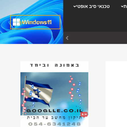
ק
ת
טכנאי סיב אופטי
ט
ג
לתמיכה לחצו כאן!
ו
ר
י
ו
ת