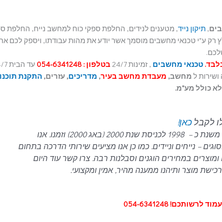
ים
,
תיקון נייד
, מטענים לנידים, החלפת ספקי כוח למחשב נייח, החלפת ס
ץ רק ע"י טכנאי מחשבים מוסמך אשר יודע את מהות עבודתו, ויספק לכם אח
לכם.
טכנאי מחשבים
, זמינות 24/7
בטלפון : 054-6341248
עד הבי
ושירות ל
מחשב,
מעבדת מחשב בעיר
,
מדריכים
, עזרים,
התקנת תוכנו
לו לקבל
כאן!
עם ניסיון של כ- 21 שנים בתחום המחשבים, משנת כ – 1998 לכניסת שנת 2000 (באג 2000) וזמנו. אנו
ם – נייחים וניידים.
כמו כן אנו מציעים שירותי הדרכה בתחום
ומוצרים במחירים הוגנים וסבלנות רבה.
צרו קשר עוד היום
ישת מוצר ותיהנו ממענה מהיר, אמין ומקצועי.
 לרשותכם! 054-6341248