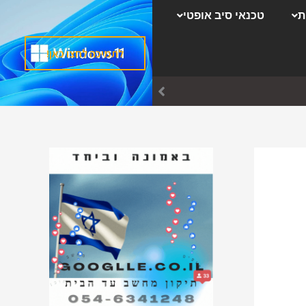
ק
ת
טכנאי סיב אופטי
ט
ג
לתמיכה לחצו כאן!
ו
ר
י
ו
ת