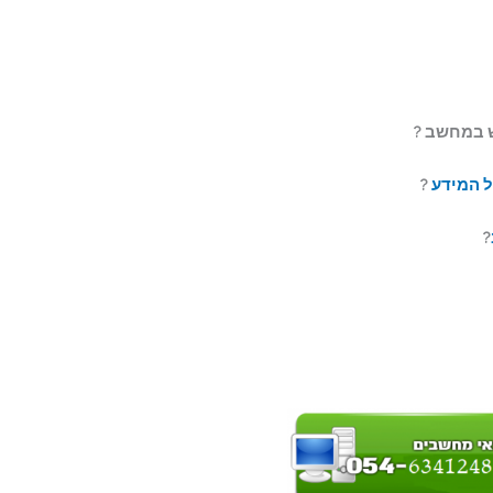
ל המידע
?
?