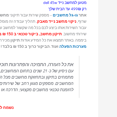
מטען למחשב נייד dell 45w
רק 499₪ עד הבית שלך
אתר
גו-גל מחשבים
– מספק שירות עבור תיקוני
מחשב
שרוף,
ניקוי מחשב נייד מאבק
, תהליך עבודה זה מומל
עבור השירות אותו ביצע לכם בכל מה שקשור למחשב ש
שירותי מחשוב.
תיקון מחשב, ביקור טכנאי ב 150 ₪ בלבד.
ביממה. באתר תמצאו את כל המידע אודות
תיקון
מכירה 
מערכות הפעלה
ועוד. הביקור כרוך ב 150 ₪ בלבד ! לא כולל מע"מ.
את כל העזרה, התמיכה והפתרונות תוכ
מתמחים בתיקון ובתחזוקת מחשבים מכל הסוגי
המחשבים.
מספקים מגוון רחב של שירותים 
להזמנת טכנאי מחשבים מקצועי, הדרכה או רכ
נשמח לעמוד