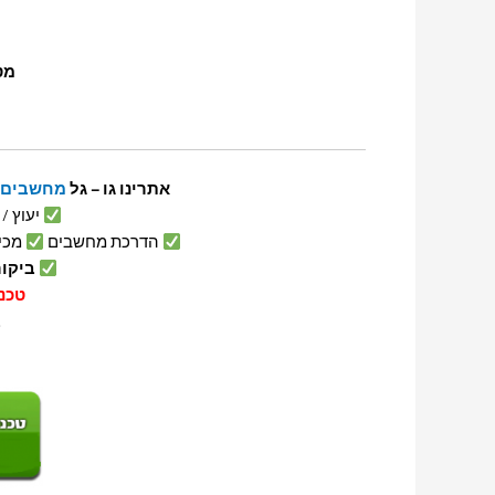
מטע
אתרינו גו – גל
מחשבים
יעוץ /
הדרכת מחשבים
מכי
ביקור ט
טכנ
ב