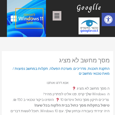
ילוג
ק
Googlle
תוכן
ט
פתח סרגל נגישות
תפריט
לתמיכה
ג
לחצו
כאן!
ו
ר
י
ו
ת
מסך מחשב לא מציג
התקנת תוכנות
,
מדריכים
,
מערכת הפעלה
,
תקלות במחשב נפוצות
/
מאת
טכנאי מחשבים
אנא דרגו אותנו
ה מסך מחשב לא מציג
ה Windows שלך קרס, פנו אלינו לפתרון מהיר!
צריכים תיקון מסך כחול ווינדוס 10
הזמינו ביקור טכנאי ב 150 ₪,
טיפול בתקלות מסך כחול בבית הלקוח בכל שעה!
היה יצירתי בעבודה ובחזון שלך. עם Windows 10, תוכל לעשות דברים