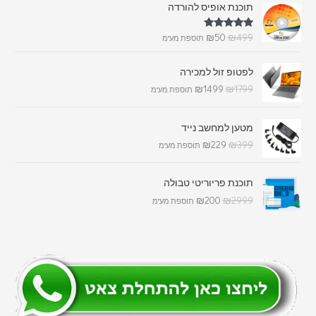
תוכנת אופיס להורדה
דורג
5.00
₪
50
₪
499
תוספת מע"מ
מתוך 5
לפטופ זול למכירה
₪
1499
₪
1799
תוספת מע"מ
מטען למחשב נייד
₪
229
₪
399
תוספת מע"מ
תוכנת פריוריטי טבולה
₪
200
₪
2999
תוספת מע"מ