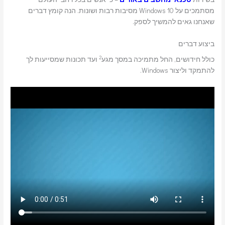
מסתמכים על Windows 10 מסיבות רבות ושונות. הנה קומץ דברים
שאנחנו גאים להמשיך לספק.
ביצוע דברים
2
כולל חידושים, החל מתמיכה במסך מגע
ועד תכונות שמסייעות לך
להתמקד וליצור Windows.