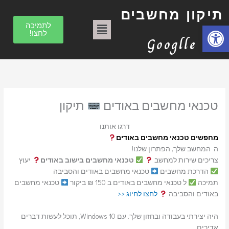
ילוג
ק
תיקון מחשבים
תוכן
ט
תפריט
פתח סרגל נגישות
לתמיכה
לחצו!
ג
Googlle
ו
ר
י
ו
טכנאי מחשבים באודים
תיקון
ת
דרגו אותנו
מחפשים טכנאי מחשבים באודים
ה המחשב שלך, הפתרון שלנו!
צריכים שירות למחשב
טכנאי מחשבים בישוב באודים
יעוץ
הדרכת מחשבים
טכנאי מחשבים באודים והסביבה
תמיכה
ל טכנאי מחשבים באודים ב 150 ₪ ביקור
טכנאי מחשבים
באודים והסביבה
לחצו לחיוג <<
היה יצירתי בעבודה ובחזון שלך. עם Windows 10, תוכל לעשות דברים
אדירים.