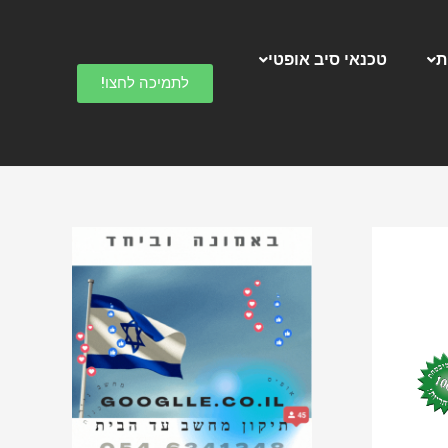
ק
ט
ת
טכנאי סיב אופטי
ג
לתמיכה לחצו!
ו
ר
י
ו
ת