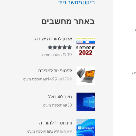
תיקון מחשב נייד
באתר מחשבים
ג
אגרון להורדה ישירה
₪
99
דורג
5.00
תוספת מע"מ
מתוך 5
לפטופ זול למכירה
ה.
₪
1499
₪
1799
תוספת מע"מ
חיוב 40 כולל
₪
33
תוספת מע"מ
ווינדוס 11 להורדה
₪
299
₪
699
תוספת מע"מ