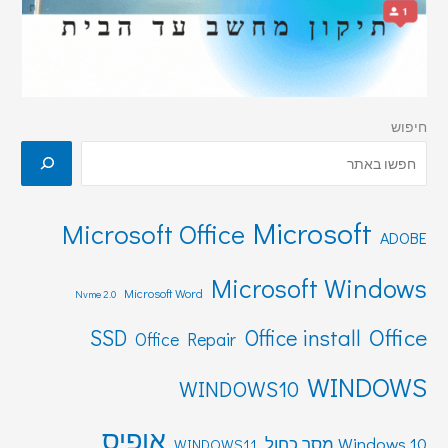
חיפוש
Microsoft
Microsoft Office
ADOBE
Microsoft Windows
Microsoft Word
Nvme 2.0
Office
SSD
Office install
Office Repair
WINDOWS
WINDOWS10
אופיס
Windows 10 מסך כחול
WINDOWS11