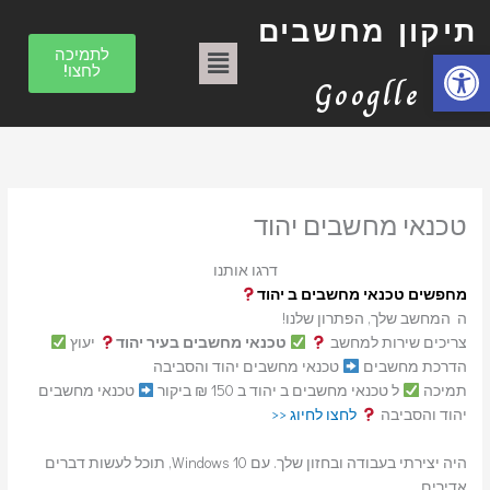
ילוג
ק
תיקון מחשבים
תוכן
ט
תפריט
פתח סרגל נגישות
לתמיכה
לחצו!
ג
Googlle
ו
ר
י
ו
טכנאי מחשבים יהוד
ת
דרגו אותנו
מחפשים טכנאי מחשבים ב יהוד
ה המחשב שלך, הפתרון שלנו!
צריכים שירות למחשב
טכנאי מחשבים בעיר יהוד
יעוץ
הדרכת מחשבים
טכנאי מחשבים יהוד והסביבה
תמיכה
ל טכנאי מחשבים ב יהוד ב 150 ₪ ביקור
טכנאי מחשבים
יהוד והסביבה
לחצו לחיוג <<
היה יצירתי בעבודה ובחזון שלך. עם Windows 10, תוכל לעשות דברים
אדירים.