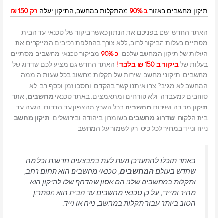
תיקון מחשבים באזור
ב 90%
מהתקלות במחשב, התיקון יעלה
רק 150
₪
האתר החדש, שם בפניכם את הנתון כאשר ביקור של טכנאי עד הבית
מסתיים בעלות הביקור לרוב, ללא צורך בהחלפת רכיבים המייקרים את
העלות של תיקון המחשב שלכם.
כ 90%
מביקור טכנאי מחשבים מסתיים
בעלות של
ביקור ב 150 ₪ בלבד !
האתר החדש גם מציע לכם שדרוג של
מחשבים, תיקוני מחשב, שירות של תקלות מחשוב בכל שעות היממה,
המחשב לא מגיב? צרו איתנו קשר בהקדם, וחסכו זמן וכסף רב, לא
סוחבים למעבדה, ולא טורחים ומתאמצים. באתר טכנאי
מחשבים
, אתר
תיקון
מכירה ושירות
מחשבים
בכל הארץ מהצפון עד הדרום, הגעה עד
בית הלקוח,
שדרוג
מחשבים
בשומרון ביהודה ובירושלים,
תיקון מחשב
נייח ונייד במחיר לכל כיס, רק לשמור על המחשב:
באתר תוכלו להתעדכן מעת לעת במבצעים חדשות וכל מה
שחדש בעולם
המחשבים
, טכנאי מחשבים הוא תחום רחב,
ותקלות במחשבים שלנו הם אסון שהדחף שלו לתיקון הוא
מהיר ומיידי, על כן טכנאי מחשבים עד הבית הוא הפתרון
הטוב ביותר עבור תקלות במחשב, נייח או נייד.