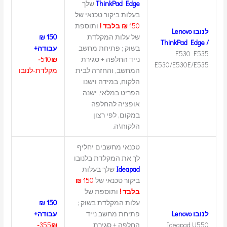
ThinkPad Edge
שלך
בעלות ביקור טכנאי של
150
₪ בלבד !
ותוספת
לנובו Lenovo
של עלות המקלדת
150 ₪
ThinkPad Edge /
בשוק ; פתיחת מחשב
עבודה+
E530 E535
נייד החלפה + סגירת
₪-
510
E530/E530E/E535
המחשב, והחזרה לבית
מקלדת-לנובו
הלקוח, במידה וישנו
הפריט במלאי, ישנה
אופציה להחלפה
במקום, לפי רצון
הלקוח\ה.
טכנאי מחשבים יחליף
לך את המקלדת בלנובו
Ideapad
שלך בעלות
ביקור טכנאי של
150
₪
בלבד !
ותוספת של
עלות המקלדת בשוק ;
150 ₪
לנובו Lenovo
פתיחת מחשב נייד
עבודה+
Ideapad U550
החלפה + סגירת
₪-
355