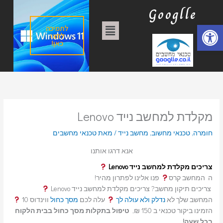
ילוג
ק
Googlle
תוכן
ט
פתח סרגל נגישות
תפריט
לתמיכה
ג
לחצו
כאן!
ו
ר
י
ו
ת
מקלדת למחשב נייד Lenovo
חומרה
,
טכנאי מחשוב
,
מחשב נייד
/ מאת
טכנאי מחשבים
אנא דרגו אותנו
צריכים מקלדת למחשב נייד Lenovo
ה המחשב קרס
פנו אלינו לפתרון מהיר!
צריכים תיקון מחשב? צריכים מקלדת למחשב נייד Lenovo
המחשב שלך לא
נדלק ולא עולה לך
עלה לכם
מסך כחול
ווינדוס 10
הזמינו ביקור טכנאי ב 150 ₪,
טיפול בתקלות מסך כחול בבית הלקוח
בכל שעה!