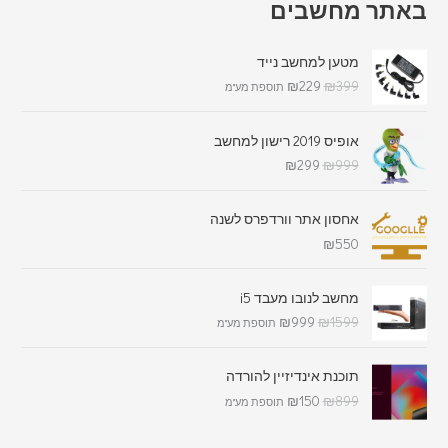
באתר מחשבים
מטען למחשב נייד
₪
229
₪
399
תוספת מע"מ
אופיס 2019 רישון למחשב
₪
299
₪
999
אחסון אתר וורדפרס לשנה
₪
550
מחשב לנובו מעבד i5
₪
999
₪
1599
תוספת מע"מ
תוכנת אינדיזיין להורדה
₪
150
₪
899
תוספת מע"מ