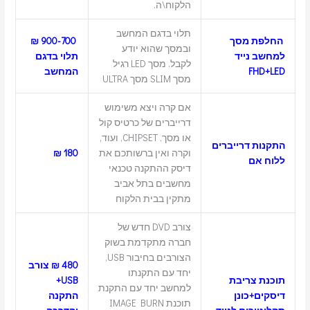
הלקוח\ה.
תלוי בדגם המחשב
החלפת מסך
900-700 ₪
ובמסך שהוא יודע
למחשב נייד
תלוי בדגם
לקבל. מסך LED רגיל
FHD+LED
המחשב
מסך SLIM מסך ULTRA
אם קרה ויצא משימוש
דרייברים של כרטיס קול
או מסך, CHIPSET, ועוד,
התקנות דרייברים
וקרה ואין ברשותכם את
180 ₪
ללוח אם
דיסק ההתקנה טכנאי
מחשבים בתל אביב
מתקין בבית הלקוח
צורב DVD חדש של
חברה מתקדמת בשוק
הצורבים בחיבור USB,
480 ₪ צורב
יחד עם התקנתו
תוכנת צריבת
USB+
למחשב יחד עם התקנת
דיסקים+כונן
התקנה
תוכנת IMAGE BURN