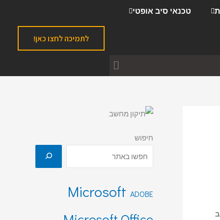
ק
ת
טכנאי סיב אופטי
ט
ג
לתמיכה לחצו כאן!
ו
ר
י
ו
ת
חיפוש
Microsoft
ADOBE
ב
Microsoft Office