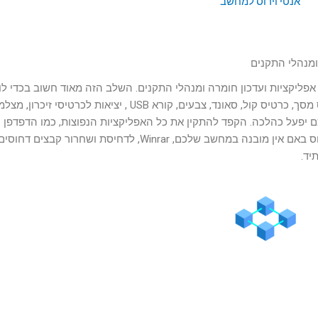
ליקציות ועדכון חומרה ומנהלי התקנים. השלב הזה מאוד חשוב בכדי לו
שכל החומרה שלכם במחשב תפעל כמו שצריך, כרטיס מסך, כרטיס קול, סאונד, צבעים, קורא USB , יציאות לכרטיסי זיכרון
יפעל כהלכה. הקפד להתקין את כל האפליקציות הנפוצות, כמו הדפדפן
אינטרנט כרום, גם אדג’ החדש לא יזיק, תוכנת אנטי-וירוס באם אין מובנה במחשב שלכם, Winrar, לדחיסת ושחרור קבצים דחוס