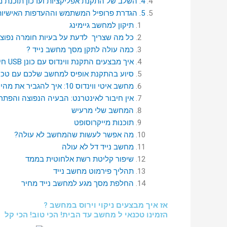
4. השלב של התקנת אפליקציות ועדכון תוכנת מנהלי ההתקנים
5. הגדרת פרופיל המשתמש וההעדפות האישיות במחשב שלי
תיקון למחשב גיימינג
כל מה שצריך לדעת על בעיות חומרה נפוצ
כמה עולה לתקן מסך מחשב נייד ?
איך מבצעים התקנת ווינדוס עם כונן USB חיצוני?
סיוע בהתקנת אופיס למחשב שלכם עם טכנ
מחשב איטי ווינדוס 10: איך להגביר את מהירות במחשב
אין חיבור לאינטרנט: הבעיה הנפוצה והפתרון
המחשב שלי מרעיש
תוכנות מייקרוסופט
מה אפשר לעשות שהמחשב לא עולה?
מחשב נייד דל לא עולה
שיפור קליטת רשת אלחוטית בממד
תהליך פירמוט מחשב נייד
החלפת מסך מגע למחשב נייד מחיר
אז איך מבצעים ניקוי וירוס במחשב ?
הזמינו טכנאי ל מחשב עד הבית! הכי טוב! הכי קל