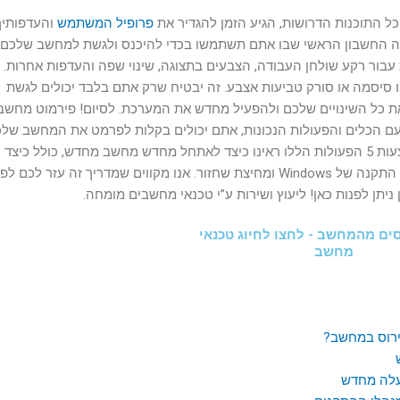
 התוכנות הדרושות, הגיע הזמן להגדיר את
פרופיל המשתמש
והעדפותיך
היה החשבון הראשי שבו אתם תשתמשו בכדי להיכנס ולגשת למחשב שלכם.
עבור רקע שולחן העבודה, הצבעים בתצוגה, שינוי שפה והעדפות אחרות.
 סיסמה או סורק טביעות אצבע. זה יבטיח שרק אתם בלבד יכולים לגשת
 את כל השינויים שלכם ולהפעיל מחדש את המערכת. לסיום! פירמוט מחשב
 עם הכלים והפעולות הנכונות, אתם יכולים בקלות לפרמט את המחשב של
וליהנות מהיתרונות של התחלה של מחשב חדש. באמצעות 5 הפעולות הללו ראינו כיצד לאתחל מחדש מחשב מחדש, כולל כיצד
להשתמש בכונן USB, כונן קשיח חיצוני, CD/DVD, דיסק התקנה של Windows ומחיצת שחזור. אנו מקווים שמדריך זה עזר 
יתן לפנות כאן! ליעוץ ושירות ע”י טכנאי מחשבים מומחה.