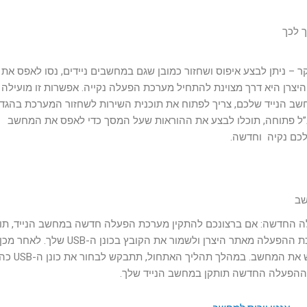
חשבים כיום ולמערכת הפעלה ווינדוס 10 בעיקר – ניתן לבצע איפוס ושחזור כמובן שגם במחשבים ניידים, נסו לאפס את
יצרן היא דרך מצוינת להתחיל מערכת הפעלה נקייה. אפשרות זו מועילה
שב הנייד שלכם, צריך לפתוח את תוכנית השירות לשחזור המערכת בהגד
נ”ל פתוחה, תוכלו לבצע את ההוראות שעל המסך כדי לאפס את המחשב
כם נקיה וחדשה.
ת מערכת ההפעלה החדשה: אם ברצונכם להתקין מערכת הפעלה חדשה במחשב הנייד, תו
להשתמש בכונן USB. ראשית, תצטרך להוריד את מערכת ההפעלה מאתר היצרן ולשמור את הקובץ בכונן ה-USB שלך. לאחר 
הכנס את כונן ה-USB למחשב הנייד שלך והפעל מחדש את
ההפעלה החדשה תותקן במחשב הנייד שלך.