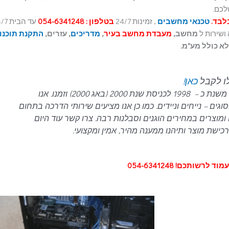
לכם.
טכנאי מחשבים
, זמינות 24/7
בטלפון : 054-6341248
עד הבי
ושירות ל
מחשב,
מעבדת מחשב בעיר
,
מדריכים
, עזרים,
התקנת תוכנו
לו לקבל
כאן!
עם ניסיון של כ- 21 שנים בתחום המחשבים, משנת כ – 1998 לכניסת שנת 2000 (באג 2000) וזמנו. אנו
ם – נייחים וניידים.
כמו כן אנו מציעים שירותי הדרכה בתחום
ומוצרים במחירים הוגנים וסבלנות רבה.
צרו קשר עוד היום
ישת מוצר ותיהנו ממענה מהיר, אמין ומקצועי.
 לרשותכם! 054-6341248