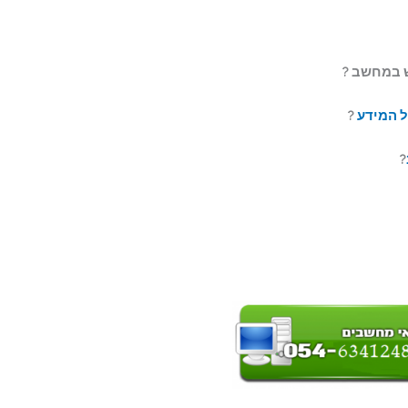
ל המידע
?
?