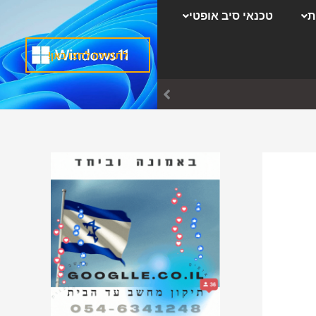
ק
ת
טכנאי סיב אופטי
ט
ג
לתמיכה לחצו כאן!
ו
ר
י
ו
ת