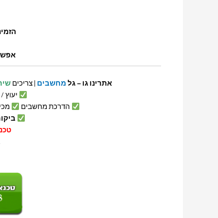
הזמינ
אפשר
אתרינו גו – גל
מחשבים
| צריכים
שיר
יעוץ /
הדרכת מחשבים
מכי
ביקור ט
טכנ
ב