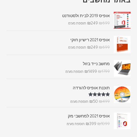
אופיס 2019 לבית ולסטודנט
₪
249
₪
699
תוספת מע"מ
אופיס 2021 רישיון חוקי
₪
249
₪
699
תוספת מע"מ
מחשב נייד בזול
₪
1499
₪
1799
תוספת מע"מ
תוכנת אופיס להורדה
דורג
5.00
₪
50
₪
499
תוספת מע"מ
מתוך 5
אופיס 2021 למחשבי מק
₪
399
₪
1099
תוספת מע"מ