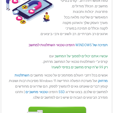
טווח אפשרויות רחב : קורס בסיסי
מחשבים, הכולל מודולים,
פתרונות, יכולות ותכונות
המאפשרים שליטה מלאה בכל
מערך העסק שלך והארגון מקצה
לקצה וכוללים תמיכה במערכי
ארגונים רב-חברתיים, רב-לשוניים ורבי-ביצועים.
תמיכה של WINDOWS
הזמינו טכנאי השתלטות למחשב
עכשיו אתם יכולים לסמוך על המחשב
עם
קורס ע"י השתלטות טכנאי על המחשב מרחוק..
רק 99 ש"ח קורס מחשבים בסיסי לשעה!
אנשים בכל רחבי העולם מסתמכים על טכנאי מחשבים
השתלטות
מרחוק
ועל מערכת הפעלה החדישה Windows 11 מסיבות רבות ושונות.
קומץ דברים שאנחנו גאים להמשיך לספק, הם שדרוגים מחודשים
למחשבים שלכם, בצעו שדרוג
SSD
הזמינו
טכנאי מחשבים
| ותהנו
ממירב הביצועים הגבוהים שיש כיום למחשבים שלנו.