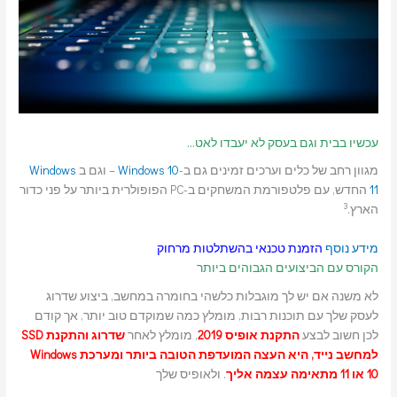
עכשיו בבית וגם בעסק לא יעבדו לאט…
מגוון רחב של כלים וערכים זמינים גם ב-
Windows 10
– וגם ב
Windows
11
החדש, עם פלטפורמת המשחקים ב-PC הפופולרית ביותר על פני כדור
3
הארץ.
מידע נוסף
הזמנת טכנאי בהשתלטות מרחוק
הקורס עם הביצועים הגבוהים ביותר
לא משנה אם יש לך מוגבלות כלשהי בחומרה במחשב, ביצוע שדרוג
לעסק שלך עם תוכנות רבות, מומלץ כמה שמוקדם טוב יותר, אך קודם
לכן חשוב לבצע
התקנת אופיס 2019
, מומלץ לאחר
שדרוג והתקנת SSD
למחשב נייד, היא העצה המועדפת הטובה ביותר ומערכת Windows
10 או 11 מתאימה עצמה אליך
. ולאופיס שלך