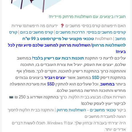
תגבירו ביצועים, עם השתלטות מרחוק מיידית!
האם חיפשתם קורס בסיסי מחשבים
ידעתם מה חיפשתם! שירות
קורסים מחשבים בסיסי, הדרכות מחשבים
|
קורס מחשבים בזום
|
קורס
מחשב
| השתלטות
טכנאי מקצועי של מייקרוסופט ב 99 ש"ח
להשתלטות מרחוק
!
השתלטות מרחוק למחשב
שלכם סיוע זמין לכל
בעיה!
עליכם לדעת כי התקנת
תוכנות רבות עם רישיון בלבד!
במחשב
שלכם, יעצים את העסק, יועיל את צורת העובדים בו, התוכנה
וההתקנה כרוך בהתקנת רישיון לתוכנה, תקדים לכך, מומלץ אף
בהתקנת דיסק
SSD
במחשב אשר י
עצים ויגביר
ביצועים גבוהים
ביותר
במחשב
, וכל שעליכם הוא להתקין
SSD
את מערכת ההפעלה
מחדש והתוכנה החדשה במחשב שלכם.
השירות אצלנו מבוצע בבית הלקוח, כרןך
בהתקנה ושדרוג ב 250 ₪
לביקור יעוץ לעסק שלכם!
ביקור
טכנאי מחשבים
–
השתלטות מרחוק
| והתקנה בבית הלקוח לחסוך
הגעה למעבדת מחשבים
היה יצירתי בעבודה ובחזון שלך. עם Windows 11, תוכלו לעשות דברים
אדירים יותר.