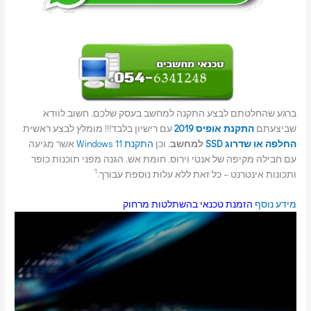
ברגע שהחלטתם לבצע התקנה למחשב בעסק שלכם, חשוב לוודא
שביצעתם
התקנת אופיס 2019
עם רישיון בלבד!!! מומלץ לבצע ראשית
החלפה או שדרוג SSD
למחשב
, וכן
התקנת Windows 11
אשר מגיעה
עם חבילה מקיפה של אנטי וירוס, חומת אש, הגנה מפני תוכנות כופר
1
ותכונות אינטרנט – כל זאת ללא עלות נוספת עבורך.
מידע נוסף
הזמנת טכנאי בהשתלטות מרחוק