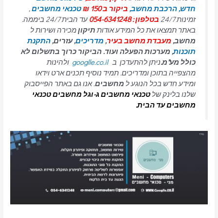
חדש,
הרכבת מחשב,
ביקור ב 150 ₪
טכנאי מחשבים
,
זמינות 24/7
בטלפון : 054-6341248
עד הבית 24/7 ביממה.
באתר תמצאו את כל המידע אודות
תיקון
מכירה ושירות ל
מחשב,
מעבדת מחשב בעיר
,
מדריכים
, עזרים,
התקנת
תוכנות
, מערכות הפעלה ועוד. הביקור כרוך בתשלום לא
כולל מע"מ.
ניתן להתעדכן ב
googlle.co.il
ולהינות
מהצפייה בתוכן ומדריכים. תמיד נוסיף תכנים ארט וידאו
ומידע חדש בכל הנוגע ל
מחשבים
. אנו גם באתר הפייסבוק
שלנו בלינק של
טכנאי מחשבים
ג-וגל מחשבים טכנאי
מחשבים עד הבית.