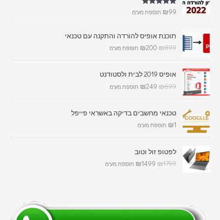
דורג
5.00
₪
99
תוספת מע"מ
מתוך 5
תוכנת אופיס להורדה והתקנה עם טכנאי
₪
200
₪
899
תוספת מע"מ
אופיס 2019 לבית ולסטודנט
₪
249
₪
699
תוספת מע"מ
טכנאי מחשבים בדיקה באשראי פייפל
₪
1
תוספת מע"מ
לפטופ זול וטוב
₪
1499
₪
1799
תוספת מע"מ