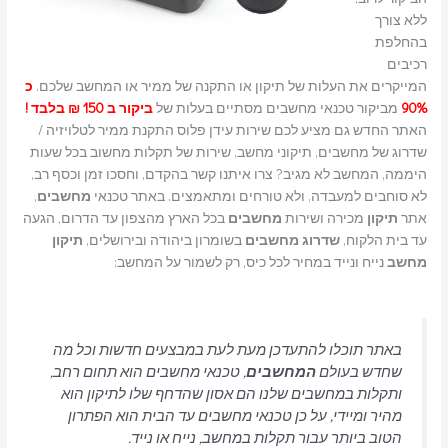
ללא צורך
בהחלפת
רכיבים
המייקרים את העלות של תיקון או התקנה של ממיר או המחשב שלכם.
כ
90%
מביקור טכנאי מחשבים מסתיים בעלות של
ביקור ב 150 ₪ בלבד !
האתר החדש גם מציע לכם שירות עידן פלוס התקנת ממיר לטלויזיה /
שדרוג של מחשבים, תיקוני מחשב, שירות של תקלות מחשוב בכל שעות
היממה, המחשב לא מגיב? צרו איתנו קשר בהקדם, וחסכו זמן וכסף רב,
לא סוחבים למעבדה, ולא טורחים ומתאמצים. באתר טכנאי
מחשבים
,
אתר
תיקון
מכירה ושירות
מחשבים
בכל הארץ מהצפון עד הדרום, הגעה
עד בית הלקוח,
שדרוג
מחשבים
בשומרון ביהודה ובירושלים,
תיקון
מחשב
נייח ונייד במחיר לכל כיס, רק לשמור על המחשב:
באתר תוכלו להתעדכן מעת לעת במבצעים חדשות וכל מה
שחדש בעולם
המחשבים
, טכנאי מחשבים הוא תחום רחב,
ותקלות במחשבים שלנו הם אסון שהדחף שלו לתיקון הוא
מהיר ומיידי, על כן טכנאי מחשבים עד הבית הוא הפתרון
הטוב ביותר עבור תקלות במחשב, נייח או נייד.