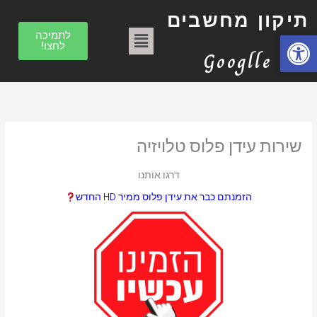
ילוג
ק
תיקון מחשבים
תוכן
ט
תפריט
פתח סרגל נגישות
לתמיכה
לחצו!
ג
Googlle
ו
ר
י
ו
שירות עידן פלוס טלויזיה
ת
דרגו אותנו
הזמנתם כבר את עידן פלוס ממיר HD החדש