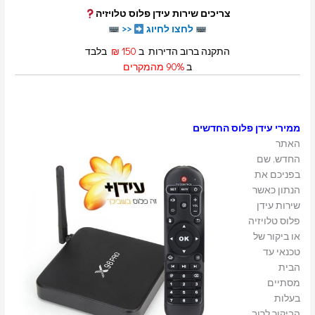
צריכים שירות עידן פלוס טלויזיה
לחצו לחיוג
<<
התקנה ברוב הדירות ב
150 ₪
בלבד
ב
90% מהמקרים
ממירי עידן פלוס החדשים
ה
אתר
החדש, שם
בפניכם את
הנתון כאשר
שירות עידן
פלוס טלויזיה
או ביקור של
טכנאי עד
הבית
מסתיים
בעלות
הביקור לרוב,