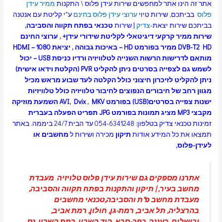
אתר זה הינו אתר למחפשים שירות עידן פלוס \ התקנות
ממיר עידן
פלוס
בביתכם, שירות טיוי
ערוצי עידן פלוס בחינם
ע"י קליטת עם אנטנה
בביתכם שירות יצאת-
צדיק
| שירות
טכנאי
בפתח תקווה
והסביבה,
שירות ממיר קרקעי דיגיטאלי לקליטת שידורי עידן+ , ערוצי החינם
DVB-T2 HD ממיר בפורמט HD – באיכות גבוהה , יציאת HDMI – 1080
מותאם לדרישות הרשות השנייה לטלוויזיה ורדיו כניסת USB – יכול
לשמש גם לצפייה בסרטים ניתן להקליט PVR (הקלטת וידאו אישית)
ניתן להקליט לזיכרון חיצוני כולל הקלטה לעד שבוע מראש מכיל
מגוון רחב של חיבורים הנפוצים לחיבור טלוויזיה כולל טלוויזיות
ישנות צפייה בסרטים(USB) בפורמט AVI, Dvix , MKV השמעת מוזיקה
מקבצי MP3 מציג תמונות בפורמט JPG תפריט הפעלה בעברית
זמינות טכנאי צדיק בטלפון: 054-6341248 עד הבית 24/7 ביממה.
באתר
תמצאו את כל המידע אודות
תיקון
מכירה ושירות ל
מחשבים או
לעידן-פלוס,
אתרנו מספקים גם שירות עידן פלוס טלויזיה
מעבדת
מחשב בעיר
, |
תיקון והתקנות בפתח תקווה והסביבה,
מעבדת מחשב פ"ת והסביבה
,טכנאי מחשבים
בהרצליה
,
תל אביב
,
רמת-גן
, חולון,
רמת אביב
,
ירושלים
,
רעננה
,
כפר-סבא
,
הוד השרון
, רמת השרון,
נס