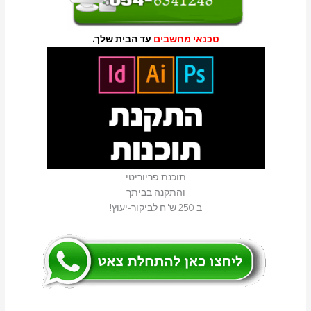
טכנאי מחשבים
עד הבית שלך.
תוכנת פריוריטי
והתקנה בביתך
ב 250 ש"ח לביקור-יעוץ!