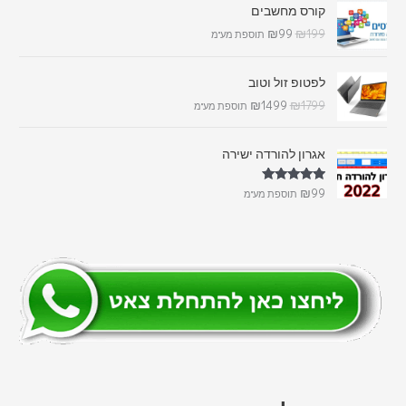
קורס מחשבים
₪
99
₪
199
תוספת מע"מ
לפטופ זול וטוב
₪
1499
₪
1799
תוספת מע"מ
אגרון להורדה ישירה
דורג
5.00
₪
99
תוספת מע"מ
מתוך 5