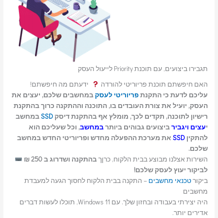
תגבירו ביצועים, עם תוכנת Priority לייעול העסק
האם חיפשתם תוכנת פריוריטי להורדה
ידעתם מה חיפשתם!
עליכם לדעת כי התקנת
פריוריטי לעסק
במחשבים שלכם, יעצים את
העסק, יועיל את צורת העובדים בו, התוכנה וההתקנה כרוך בהתקנת
רישיון לתוכנה, תקדים לכך, מומלץ אף בהתקנת דיסק
SSD
במחשב
י
עצים ויגביר
ביצועים גבוהים ביותר
במחשב
, וכל שעליכם הוא
להתקין
SSD
את מערכת ההפעלה מחדש ופריוריטי החדש במחשב
שלכם.
השירות אצלנו מבוצע בבית הלקוח, כרןך
בהתקנה ושדרוג ב 250 ₪
לביקור יעוץ לעסק שלכם!
ביקור
טכנאי מחשבים
– התקנה בבית הלקוח לחסוך הגעה למעבדת
מחשבים
היה יצירתי בעבודה ובחזון שלך. עם Windows 11, תוכלו לעשות דברים
אדירים יותר.