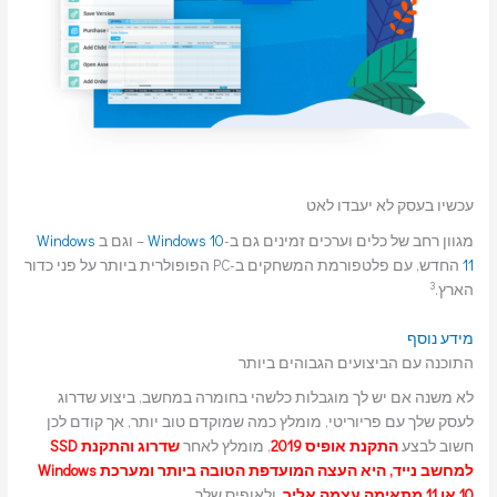
עכשיו בעסק לא יעבדו לאט
מגוון רחב של כלים וערכים זמינים גם ב-
Windows 10
– וגם ב
Windows
11
החדש, עם פלטפורמת המשחקים ב-PC הפופולרית ביותר על פני כדור
3
הארץ.
מידע נוסף
התוכנה עם הביצועים הגבוהים ביותר
לא משנה אם יש לך מוגבלות כלשהי בחומרה במחשב, ביצוע שדרוג
לעסק שלך עם פריוריטי, מומלץ כמה שמוקדם טוב יותר, אך קודם לכן
חשוב לבצע
התקנת אופיס 2019
, מומלץ לאחר
שדרוג והתקנת SSD
למחשב נייד, היא העצה המועדפת הטובה ביותר ומערכת Windows
10 או 11 מתאימה עצמה אליך
. ולאופיס שלך