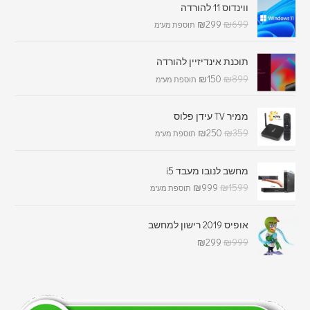
ווינדוס 11 להורדה
₪
299
₪
699
תוספת מע"מ
תוכנת אינדיזיין להורדה
₪
150
₪
899
תוספת מע"מ
ממיר TV עידן פלוס
₪
250
₪
359
תוספת מע"מ
מחשב לנובו מעבד i5
₪
999
₪
1599
תוספת מע"מ
אופיס 2019 רישון למחשב
₪
299
₪
999