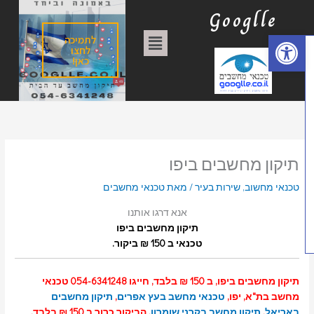
וג
ק
Googlle
כן
ט
פתח סרגל נגישות
תפריט
לתמיכה
ג
לחצו
כאן!
ו
ר
י
ו
ת
תיקון מחשבים ביפו
טכנאי מחשוב
,
שירות בעיר
/ מאת
טכנאי מחשבים
אנא דרגו אותנו
תיקון מחשבים ביפו
טכנאי ב 150 ₪ ביקור.
תיקון מחשבים ביפו, ב 150 ₪ בלבד, חייגו 054-6341248 טכנאי
מחשב בת"א, יפו,
טכנאי מחשב בעץ אפרים
,
תיקון מחשבים
באריאל
,
תיקון מחשב בקרני שומרון
, הביקור כרוך ב 150 ₪ בלבד,