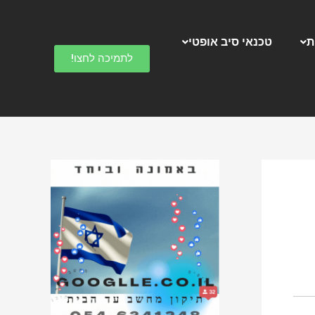
ק
ט
ת
טכנאי סיב אופטי
ג
לתמיכה לחצו!
ו
ר
י
ו
ת