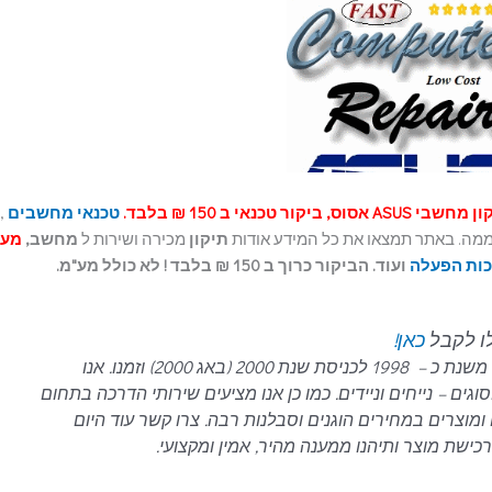
י ASUS אסוס, ביקור טכנאי ב 150 ₪ בלבד.
טכנאי מחשבים
,
תיקון
מכירה ושירות ל
מחשב,
מע
ות הפעלה
ועוד. הביקור כרוך ב 150 ₪ בלבד ! לא כולל מע"מ.
לו לקבל
כאן!
עם ניסיון של כ- 21 שנים בתחום המחשבים, משנת כ – 1998 לכניסת שנת 2000 (באג 2000) וזמנו. אנו
ם – נייחים וניידים.
כמו כן אנו מציעים שירותי הדרכה בתחום
ומוצרים במחירים הוגנים וסבלנות רבה.
צרו קשר עוד היום
ישת מוצר ותיהנו ממענה מהיר, אמין ומקצועי.