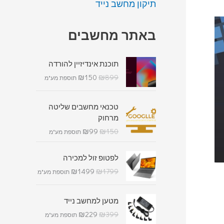
תיקון מחשב נייד
באתר מחשבים
תוכנת אינדיזיין להורדה
₪
150
₪
899
תוספת מע"מ
טכנאי מחשבים שליטה
מרחוק
₪
99
₪
150
תוספת מע"מ
לפטופ זול למכירה
₪
1499
₪
1799
תוספת מע"מ
מטען למחשב נייד
₪
229
₪
399
תוספת מע"מ