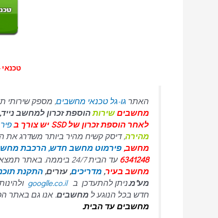
ת
טכנאי –
האתר
גו-גל טכנאי מחשבים
, מספק שירותי תי
מחשבים
שירות
הוספת זכרון למחשב נייד
לאחר הוספת זכרון של SSD יש צורך ב
פירמ
מהירה
, דיסק קשיח מהיר ביותר משדרג את המחשב, התקנת וו
מחשב,
פירמוט מחשב חדש,
הרכבת מחשב
6341248
עד הבית 24/7 ביממה. באתר תמצאו את כל המידע אודות
מחשב בעיר
,
מדריכים
, עזרים,
התקנת תוכנ
מע"מ.
ניתן להתעדכן ב
googlle.co.il
ולהינות 
חדש בכל הנוגע ל
מחשבים
. אנו גם באתר הפ
מחשבים עד הבית.