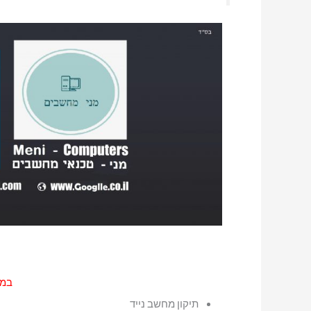
במר
תיקון מחשב נייד