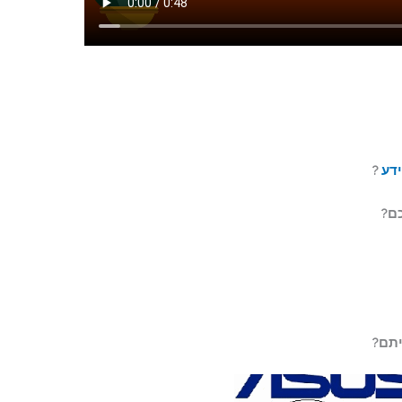
ידע
?
כם?
יתם?