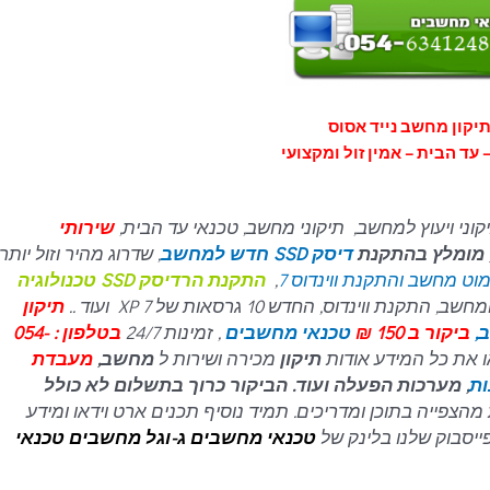
יקון מחשב נייד אסוס
 עד הבית – אמין זול ומקצועי
קוני ויעוץ למחשב, תיקוני מחשב, טכנאי עד הבית,
שירותי
, מומלץ בהתקנת
דיסק SSD חדש למחשב
, שדרוג מהיר וזול יותר,
וט מחשב והתקנת ווינדוס 7
,
התקנת הרדיסק SSD טכנולוגיה
ינדוס, החדש 10 גרסאות של 7 XP ועוד ..
תיקון
,
ביקור ב 150 ₪
טכנאי מחשבים
, זמינות 24/7
בטלפון : 054-
תיקון
מכירה ושירות ל
מחשב,
מעבדת
ות
, מערכות הפעלה ועוד. הביקור כרוך בתשלום לא כולל
מהצפייה בתוכן ומדריכים. תמיד נוסיף תכנים ארט וידאו ומידע
ייסבוק שלנו בלינק של
טכנאי מחשבים
ג-וגל מחשבים טכנאי