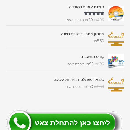
תוכנת אופיס להורדה
דורג
5.00
₪
50
₪
499
תוספת מע"מ
מתוך 5
אחסון אתר וורדפרס לשנה
₪
550
קורס מחשבים
₪
99
₪
199
תוספת מע"מ
טכנאי השתלטות מרחוק לשעה
₪
150
₪
250
תוספת מע"מ