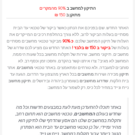
התיקון למחשב ב
90% מהמקרים
מתוקן ב
150 ₪
האתר החדש, שם בפניכם את הנתון כאשר ביקור של טכנאי עד הבית
מסתיים בעלות הביקור לרוב, ללא צורך בהחלפת רכיבים המייקרים את
העלות של תיקון המחשב שלכם.
כ 90%
מביקור טכנאי מחשבים מסתיים
בעלות של
ביקור ב 150 ₪ בלבד !
האתר החדש גם מציע לכם שדרוג של
מחשבים, תיקוני מחשב, שירות של תקלות מחשוב בכל שעות היממה,
המחשב לא מגיב? צרו איתנו קשר בהקדם, וחסכו זמן וכסף רב, לא
סוחבים למעבדה, ולא טורחים ומתאמצים. באתר טכנאי
מחשבים
, אתר
תיקון
מכירה ושירות
מחשבים
בכל הארץ מהצפון עד הדרום, הגעה עד
בית הלקוח,
שדרוג
מחשבים
בשומרון ביהודה ובירושלים,
תיקון מחשב
נייח ונייד במחיר לכל כיס, רק לשמור על המחשב:
באתר תוכלו להתעדכן מעת לעת במבצעים חדשות וכל מה
שחדש בעולם
המחשבים
, טכנאי מחשבים הוא תחום רחב,
ותקלות במחשבים שלנו הם אסון שהדחף שלו לתיקון הוא
מהיר ומיידי, על כן טכנאי מחשבים עד הבית הוא הפתרון
הטוב ביותר עבור תקלות במחשב, נייח או נייד.