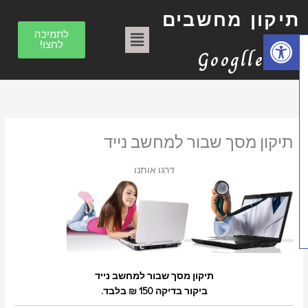
וג
ק
יקון מחשבים
כן
ט
תפריט
פתח סרגל נגישות
לתמיכה
לחצו!
ג
Googlle
ו
ר
י
ו
תיקון מסך שבור למחשב נייד
ת
דרגו אותנו
תיקון מסך שבור למחשב נייד
ביקור בדיקה 150 ₪ בלבד.