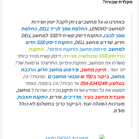
מקלדת שבורה?
באתרנו גו-גל מחשבים ניתן לקבל יעוץ ושירות
למחשבי LENOVO,
החלפת מסך לנייד DELL
,
החלפת
מסך לנובו
, התקנת דיסק קשיח ל SSD למחשב DELL
חדש, שדרוג מחשב DELL,
התקנת דיסק SSD חדש
למחשב
,
פירמוט מחשב והתקנת ווינדוס 7
,
התקנת
הרדיסק SSD טכנולוגיה מהירה
, דיסק קשיח מהיר ביותר
משדרג את המחשב, התקנת ווינדוס, החדש 10 גרסאות של 7
XP ועוד ..
תיקון מחשב,
פירמוט מחשב חדש,
הרכבת
מחשב,
ביקור ב 150 ₪
טכנאי מחשבים
, זמינות 24/7
בטלפון : 054-6341248
עד הבית 24/7 ביממה. באתר
תמצאו את כל המידע אודות
תיקון
מכירה ושירות ל
מחשב,
מעבדת מחשב בעיר
,
מדריכים
, עזרים,
התקנת תוכנות
,
מערכות הפעלה ועוד. הביקור כרוך בתשלום לא כולל
מע"מ.