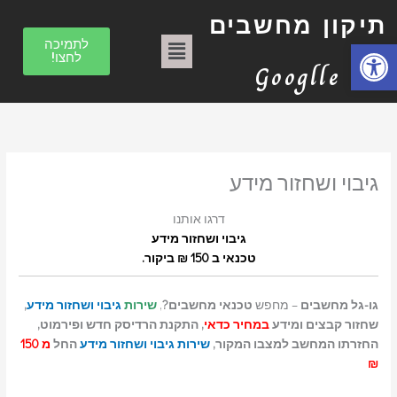
הסר
הסר
הסר
הסר
הסר
הסר
הסר
הסר
הסר
טכנאי
ילוג
ק
מונח:
מונח:
מונח:
מונח:
מונח:
מונח:
מונח:
מונח:
מונח:
למחשב
הסר
תיקון מחשבים
תיקון
תיקון
תיקון
תיקון
תיקון
תיקון
תיקון
תיקון
מונח:
טכנאי
תוכן
ט
תפריט
טכנאי
מחשב
מחשב
מחשב
מחשב
מחשב
מחשבים
מחשבים
מחשבים
מחשבים
פתח סרגל נגישות
לתמיכה
ב"א
ב"א
בתל
בתל
בתל
בתל
בתל
בת"א
בת"א
מחשבים
לחצו!
ג
אביב
אביב
אביב
אביב
אביב
בת"א
Googlle
ו
ר
י
ו
גיבוי ושחזור מידע
ת
דרגו אותנו
גיבוי ושחזור מידע
טכנאי ב 150 ₪ ביקור.
גו-גל מחשבים
– מחפש
טכנאי מחשבים?
,
שירות
גיבוי ושחזור מידע
,
שחזור קבצים ומידע
במחיר כדאי
, התקנת הרדיסק חדש ופירמוט,
החזרתו המחשב למצבו המקור,
שירות גיבוי ושחזור מידע
החל
מ 150
₪