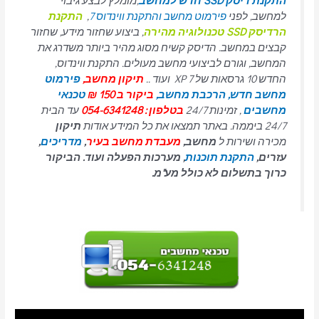
התקנת דיסק SSD חדש למחשב
,מומלץ לבצע גיבוי
למחשב, לפני
פירמוט מחשב והתקנת ווינדוס 7
,
התקנת
הרדיסק SSD טכנולוגיה מהירה
, ביצוע שחזור מידע, שחזור
קבצים במחשב. הדיסק קשיח מסוג מהיר ביותר משדרג את
המחשב, וגורם לביצועי מחשב מעולים. התקנת ווינדוס,
החדש 10 גרסאות של 7 XP ועוד ..
תיקון מחשב,
פירמוט
מחשב חדש,
הרכבת מחשב,
ביקור ב 150 ₪
טכנאי
מחשבים
, זמינות 24/7
בטלפון : 054-6341248
עד הבית
24/7 ביממה. באתר תמצאו את כל המידע אודות
תיקון
מכירה ושירות ל
מחשב,
מעבדת מחשב בעיר
,
מדריכים
,
עזרים,
התקנת תוכנות
, מערכות הפעלה ועוד. הביקור
כרוך בתשלום לא כולל מע"מ.