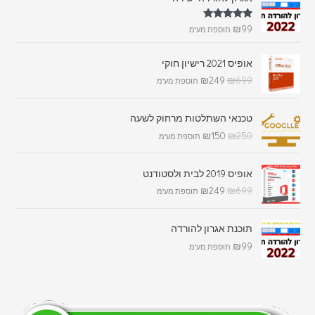
דורג
5.00
₪
99
תוספת מע"מ
מתוך 5
אופיס 2021 רישיון חוקי
₪
249
₪
699
תוספת מע"מ
טכנאי השתלטות מרחוק לשעה
₪
150
₪
250
תוספת מע"מ
אופיס 2019 לבית ולסטודנט
₪
249
₪
699
תוספת מע"מ
תוכנת אגרון להורדה
₪
99
תוספת מע"מ