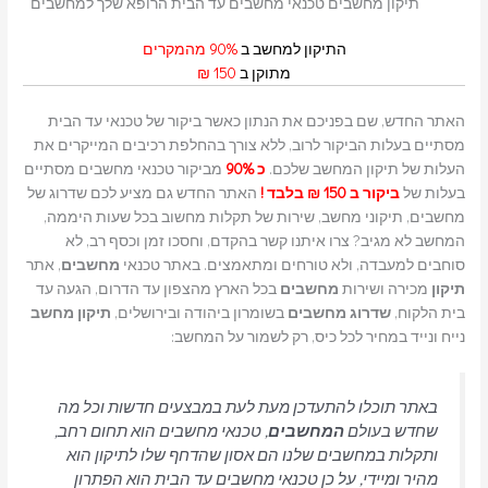
תיקון מחשבים טכנאי מחשבים עד הבית הרופא שלך למחשבים
התיקון למחשב ב
90% מהמקרים
מתוקן ב
150 ₪
האתר החדש, שם בפניכם את הנתון כאשר ביקור של טכנאי עד הבית
מסתיים בעלות הביקור לרוב, ללא צורך בהחלפת רכיבים המייקרים את
העלות של תיקון המחשב שלכם.
כ 90%
מביקור טכנאי מחשבים מסתיים
בעלות של
ביקור ב 150 ₪ בלבד !
האתר החדש גם מציע לכם שדרוג של
מחשבים, תיקוני מחשב, שירות של תקלות מחשוב בכל שעות היממה,
המחשב לא מגיב? צרו איתנו קשר בהקדם, וחסכו זמן וכסף רב, לא
סוחבים למעבדה, ולא טורחים ומתאמצים. באתר טכנאי
מחשבים
, אתר
תיקון
מכירה ושירות
מחשבים
בכל הארץ מהצפון עד הדרום, הגעה עד
בית הלקוח,
שדרוג
מחשבים
בשומרון ביהודה ובירושלים,
תיקון מחשב
נייח ונייד במחיר לכל כיס, רק לשמור על המחשב:
באתר תוכלו להתעדכן מעת לעת במבצעים חדשות וכל מה
שחדש בעולם
המחשבים
, טכנאי מחשבים הוא תחום רחב,
ותקלות במחשבים שלנו הם אסון שהדחף שלו לתיקון הוא
מהיר ומיידי, על כן טכנאי מחשבים עד הבית הוא הפתרון