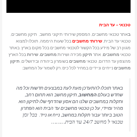
טכנאי – עד הבית
ב
אתר טכנאי מחשבים, המספק שירותי תיקוני מחשב, תיקון מחשבים,
טכנאי עד הבית,
שירותי מחשבים
בכל שעות היממה, תוכלו למצוא
מגוון רב של מידע בכל הקשור לטכנאי מחשבים בכל מקום בארץ. באתר
טכנאי
מחשבים
, אתר
תיקון
מכירה ושירות
מחשבים. שירות
בכל הארץ
מהצפון עד הדרום, טכנאי
מחשבים
בשומרון ביהודה ובירושלים,
תיקון
מחשבים
נייחים וניידים במחיר לכל כיס, רק לשמור על המחשב:
באתר תוכלו להתעדכן מעת לעת במבצעים חדשות וכל מה
שחדש בעולם
המחשוב
, תיקון מחשב הוא תחום רחב,
ותקלות במחשבים שלנו הם אסון שהדחף שלו לתיקון הוא
מהיר ומיידי, על כן טכנאי מחשבים עד הבית הוא הפתרון
הטוב ביותר עבור תקלות במחשב, נייח או נייד.
בכל זמן
טכנאי ל מחשב 24/7 עד הבית………