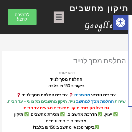
וג
ק
יקון מחשבים
כן
ט
תפריט
פתח סרגל נגישות
לתמיכה
לחצו!
ג
Googlle
ו
ר
י
ו
החלפת מסך לנייד
ת
דרגו אותנו
החלפת מסך לנייד
ביקור ב 150 ₪ בלבד.
צריכים טכנאי
מחשבים
צריכים החלפת מסך לנייד
שירות
החלפת מסך למחשב
נייד, תיקון מחשבים מקצועי – עד הבית
.
גם בצל הקורונה תיקון מחשבים מגיעים עד הבית.
יעוץ,
הדרכת מחשבים,
מכירת מחשבים
תיקון
מחשבים נייחים וניידים
ביקור טכנאי מחשב ב 150 ₪ בלבד!