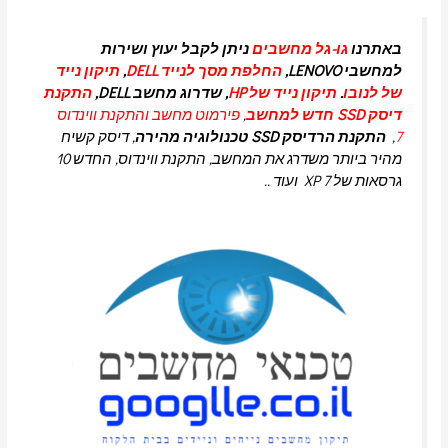
באתרנו
גו-גל מחשבים
ניתן לקבל יעוץ ושירות
למחשבי LENOVO,
החלפת מסך לנייד DELL
,
תיקון נייד
של לנובו
.
תיקון נייד של HP
, שדרוג מחשב DELL,
התקנת
דיסק SSD חדש למחשב
,
פירמוט מחשב והתקנת ווינדוס
7
,
התקנת הרדיסק SSD טכנולוגיה מהירה
, דיסק קשיח
מהיר ביותר משדרג את המחשב, התקנת ווינדוס, החדש 10
גרסאות של 7 XP ועוד ..