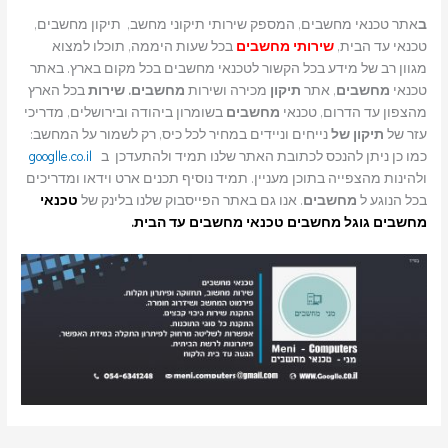
ב
אתר טכנאי מחשבים, המספק שירותי תיקוני מחשב, תיקון מחשבים,
טכנאי עד הבית,
שירותי מחשבים
בכל שעות היממה, תוכלו למצוא
מגוון רב של מידע בכל הקשור לטכנאי מחשבים בכל מקום בארץ. באתר
טכנאי
מחשבים
, אתר
תיקון
מכירה ושירות
מחשבים. שירות
בכל הארץ
מהצפון עד הדרום, טכנאי
מחשבים
בשומרון ביהודה ובירושלים, מדריכי
עזר של
תיקון של
נייחים וניידים במחיר לכל כיס, רק לשמור על המחשב:
כמו כן ניתן להנכס לכתובת האתר שלנו תמיד ולהתעדכן ב
googlle.co.il
ולהינות מהצפייה בתוכן מעניין. תמיד נוסיף תכנים ארט וידאו ומדריכים
בכל הנוגע ל
מחשבים
. אנו גם באתר הפייסבוק שלנו בלינק של
טכנאי
מחשבים
גוגל מחשבים טכנאי מחשבים עד הבית.