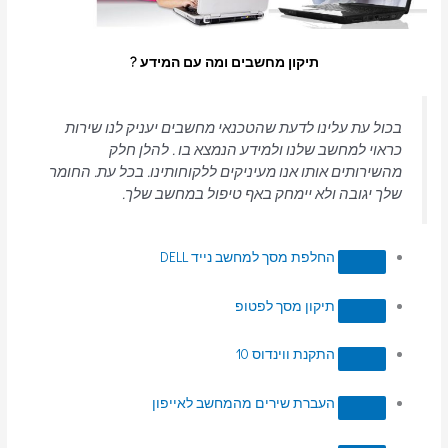
תיקון מחשבים ומה עם המידע ?
בכול עת עלינו לדעת שהטכנאי מחשבים יעניק לנו שירות
כראוי למחשב שלנו ולמידע הנמצא בו . להלן חלק
מהשירותים אותו אנו מעיניקים ללקוחותינו. בכל עת. החומר
שלך יגובה ולא יימחק באף טיפול במחשב שלך.
החלפת מסך למחשב נייד DELL
תיקון מסך לפטופ
התקנת ווינדוס 10
העברת שירים מהמחשב לאייפון