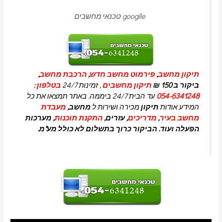
googlle טכנאי מחשבים
תיקון מחשב
,
פירמוט מחשב חדש
,
הרכבת מחשב
,
ביקור ב 150 ₪
תיקון מחשבים
, זמינות 24/7
בטלפון :
054-6341248
עד הבית 24/7 ביממה. באתר תמצאו את כל
המידע אודות
תיקון
מכירה ושירות ל
מחשב,
מעבדת
מחשב בעיר
,
מדריכים
, עזרים,
התקנת תוכנות
, מערכות
הפעלה ועוד. הביקור כרוך בתשלום לא כולל מע"מ.