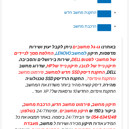
התקנת מחשב חדש
הרכבת מחשב
באתרנו
גו-גל מחשבים
ניתן לקבל יעוץ ושירות
מדפסות, תיקון
למחשב LENOVO
,
החלפת מסך לניידים
של מחשבי לפטופ DELL
, שירות בירושלים והסביבה.
תיקון נייד של לנובו
.
תיקון נייד של HP
, שדרוג מחשב
DELL,
התקנת דיסק SSD חדש למחשב
,
פירמוט מחשב
והתקנת ווינדוס 7
,
התקנת הרדיסק SSD טכנולוגיה
מהירה
, דיסק קשיח מהיר ביותר משדרג את המחשב,
התקנת ווינדוס, החדש 10 גרסאות של 7 XP ועוד ..
תיקון מחשב
,
פירמוט מחשב חדש
,
הרכבת מחשב
,
ביקור ב 150 ₪
תיקון מחשבים
, זמינות 24/7
בטלפון :
054-6341248
עד הבית 24/7 ביממה. באתר תמצאו את כל
המידע אודות
תיקון
מכירה ושירות ל
מחשב,
מעבדת