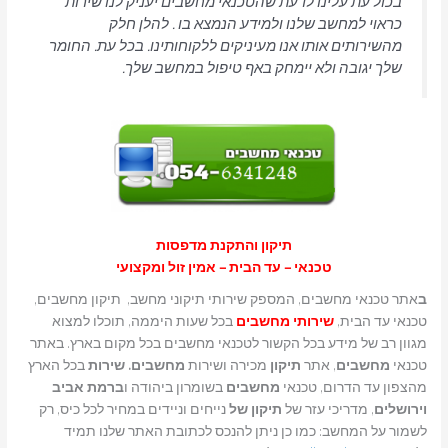
בכול עת עלינו לדעת שהטכנאי מחשבים יעניק לנו שירות
כראוי למחשב שלנו ולמידע הנמצא בו . להלן חלק
מהשירותים אותו אנו מעיניקים ללקוחותינו. בכל עת. החומר
שלך יגובה ולא יימחק באף טיפול במחשב שלך.
תיקון והתקנת מדפסות
טכנאי – עד הבית – אמין זול ומקצועי
ב
אתר טכנאי מחשבים, המספק שירותי תיקוני מחשב, תיקון מחשבים,
טכנאי עד הבית,
שירותי מחשבים
בכל שעות היממה, תוכלו למצוא
מגוון רב של מידע בכל הקשור לטכנאי מחשבים בכל מקום בארץ. באתר
טכנאי
מחשבים
, אתר
תיקון
מכירה ושירות
מחשבים. שירות
בכל הארץ
מהצפון עד הדרום, טכנאי
מחשבים
בשומרון ביהודה ו
ברמת אביב
וירושלים
, מדריכי עזר של
תיקון של
נייחים וניידים במחיר לכל כיס, רק
לשמור על המחשב: כמו כן ניתן להנכס לכתובת האתר שלנו תמיד