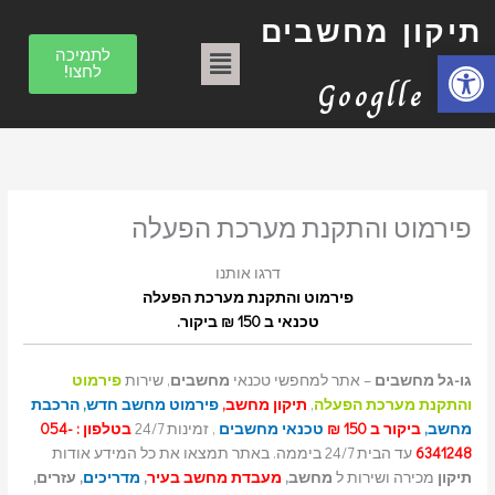
הסר
הסר
הסר
הסר
הסר
הסר
הסר
הסר
הסר
טכנאי
ילוג
ק
מונח:
מונח:
מונח:
מונח:
מונח:
מונח:
מונח:
מונח:
מונח:
למחשב
הסר
תיקון מחשבים
תיקון
תיקון
תיקון
תיקון
תיקון
תיקון
תיקון
תיקון
מונח:
טכנאי
תוכן
ט
תפריט
טכנאי
מחשב
מחשב
מחשב
מחשב
מחשב
מחשבים
מחשבים
מחשבים
מחשבים
פתח סרגל נגישות
לתמיכה
ב"א
ב"א
בתל
בתל
בתל
בתל
בתל
בת"א
בת"א
מחשבים
לחצו!
ג
אביב
אביב
אביב
אביב
אביב
בת"א
Googlle
ו
ר
י
ו
פירמוט והתקנת מערכת הפעלה
ת
דרגו אותנו
פירמוט והתקנת מערכת הפעלה
טכנאי ב 150 ₪ ביקור.
גו-גל מחשבים
– אתר למחפשי טכנאי
מחשבים
, שירות
פירמוט
והתקנת מערכת הפעלה
,
תיקון מחשב,
פירמוט מחשב חדש,
הרכבת
מחשב,
ביקור ב 150 ₪
טכנאי מחשבים
, זמינות 24/7
בטלפון : 054-
6341248
עד הבית 24/7 ביממה. באתר תמצאו את כל המידע אודות
תיקון
מכירה ושירות ל
מחשב,
מעבדת מחשב בעיר
,
מדריכים
, עזרים,