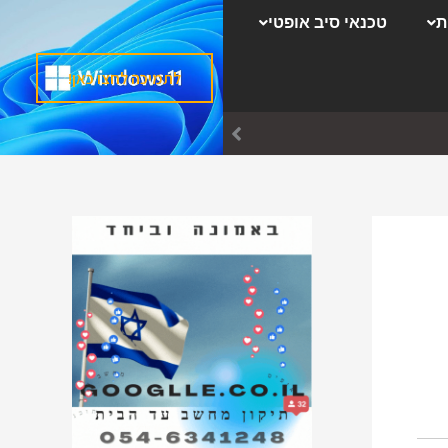
ק
ת
טכנאי סיב אופטי
ט
ג
לתמיכה לחצו כאן!
ו
ר
י
ו
ת