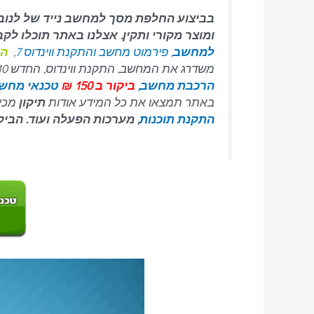
בביצוע החלפת מסך למחשב נייד של לנובו
ומוצר מקורי ותקין. אצלנו באתר תוכלו ל
למחשב
,
פירמוט מחשב והתקנת ווינדוס 7
,
התק
משדרג את המחשב, התקנת ווינדוס, החדש 10 גרסאות של 7 XP ועוד ..
הרכבת מחשב,
ביקור ב 150 ₪
טכנאי מחש
באתר תמצאו את כל המידע אודות
תיקון
מכיר
התקנת תוכנות
, מערכות הפעלה ועוד. הביק