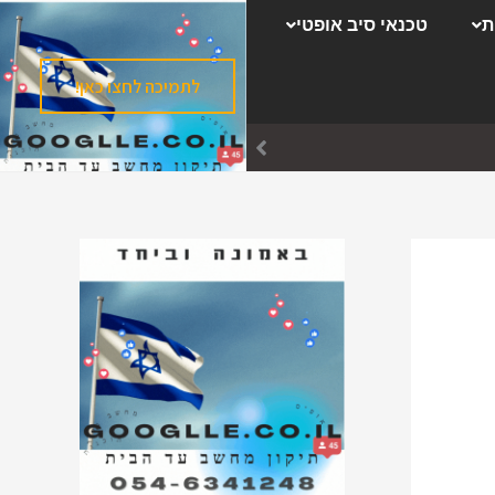
ק
ת
טכנאי סיב אופטי
ט
ג
לתמיכה לחצו כאן!
ו
ר
י
ו
ת