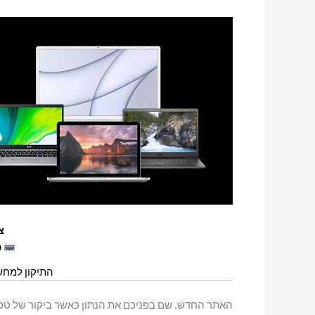
צר
טכנ
התיקון למח
האתר החדש, שם בפניכם את הנתון כאשר ביקור של טכנ