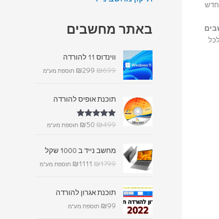
חדש
באתר מחשבים
בים
לכל
ווינדוס 11 להורדה
₪
299
₪
699
תוספת מע"מ
תוכנת אופיס להורדה
₪
50
₪
499
דורג
5.00
תוספת מע"מ
מתוך 5
מחשב נייד ב 1000 שקל
₪
1111
₪
1799
תוספת מע"מ
תוכנת אגרון להורדה
₪
99
תוספת מע"מ