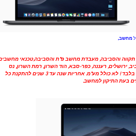
ל
מחשב,
תקווה והסביבה, מעבדת מחשב פ"ת והסביבה
,טכנאי מחשבים
יב
,
ירושלים
,
רעננה
,
כפר-סבא
,
הוד השרון
, רמת השרון,
נס
ועוד…, הביקור כרוך ב 150 ₪ בלבד ! לא כולל מע"מ. אחריות שנה עד 3 שנים להתקנת כל
ם בעת התיקון למחשב.