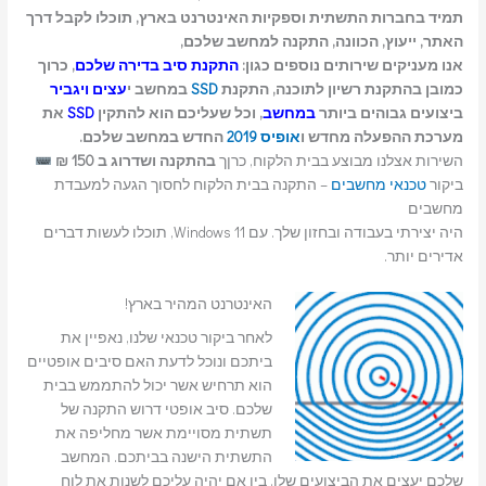
תמיד בחברות התשתית וספקיות האינטרנט בארץ, תוכלו לקבל דרך
האתר, ייעוץ, הכוונה, התקנה למחשב שלכם,
אנו מעניקים שירותים נוספים כגון:
התקנת סיב בדירה שלכם
, כרוך
כמובן בהתקנת רשיון לתוכנה, התקנת
SSD
במחשב י
עצים ויגביר
ביצועים גבוהים ביותר
במחשב
, וכל שעליכם הוא להתקין
SSD
את
מערכת ההפעלה מחדש ו
אופיס 2019
החדש במחשב שלכם.
השירות אצלנו מבוצע בבית הלקוח, כרןך
בהתקנה ושדרוג ב 150 ₪
ביקור
טכנאי מחשבים
– התקנה בבית הלקוח לחסוך הגעה למעבדת
מחשבים
היה יצירתי בעבודה ובחזון שלך. עם Windows 11, תוכלו לעשות דברים
אדירים יותר.
האינטרנט המהיר בארץ!
לאחר ביקור טכנאי שלנו, נאפיין את
ביתכם ונוכל לדעת האם סיבים אופטיים
הוא תרחיש אשר יכול להתממש בבית
שלכם. סיב אופטי דרוש התקנה של
תשתית מסויימת אשר מחליפה את
התשתית הישנה בביתכם. המחשב
שלכם יעצים את הביצועים שלו, בין אם יהיה עליכם לשנות את לוח