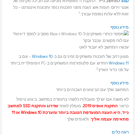
SSD
למחשב נייד
, התקנת Windows 11 מגיעה עם חבילה מקיפה של
אנטי וירוס, חומת אש, הגנה מפני תוכנות כופר ותכונות אינטרנט – כל
1
זאת ללא עלות נוספת עבורך.
מידע נוסף
עכשיו המחשב לא יעבוד לאט
מגוון רחב של תוכנות ומשחקים זמינים גם ב-
Windows 10
– וגם ב
Windows 11
החדש, עם פלטפורמת המשחקים ב-PC הפופולרית ביותר
3
על פני כדור הארץ.
מידע נוסף
המחשב שלך עם הביצועים הגבוהים ביותר
לא משנה אם יש לך מוגבלות כלשהי בחומרה במחשב, ביצוע טיפול
כראוי,
התקנת אופיס 2019
, מומלץ לאחר
שדרוג והתקנת SSD למחשב
נייד, היא העצה המועדפת הטובה ביותר ומערכת Windows 10 או 11
מתאימה עצמה אליך
. ולאופיס שלך
ראה כלים