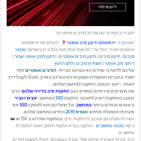
תגבירו ביצועים, עם שדרוג לסיבים אופטיים
הגעתם כי
חיפשתם תיקון סיב אופטי
ידעתם מה חיפשתם!
אינטרנט מהיר יותר! עד 1 GB שזה אלף מגה בכל בית בישראל,
טכנאי
סיבים
|
תיקון סיבים
|
תיקון סיבים אופטיים
|
תיקון לסיב אופטי שבור
|
ריתוך סיב אופטי
|
תשתית סיבים
|
לחצו ליעוץ
עליכם לדעת כי שדרוג האינטרנט הבייתי,
לסיבים אופטיים
תלוי
תמיד בחברות התשתית וספקיות האינטרנט בארץ, תוכלו לקבל דרך
האתר, ייעוץ, הכוונה, התקנה למחשב שלכם,
אנו מעניקים שירותים נוספים כגון:
התקנת סיב בדירה שלכם
, כרוך
כמובן בהתקנת רשיון לתוכנה, התקנת
SSD
במחשב י
עצים ויגביר
ביצועים גבוהים ביותר
במחשב
, וכל שעליכם הוא להתקין
SSD
את
מערכת ההפעלה מחדש ו
אופיס 2019
החדש במחשב שלכם.
השירות אצלנו מבוצע בבית הלקוח, כרןך
בהתקנה ושדרוג ב 150 ₪
ביקור
טכנאי מחשבים
– התקנה בבית הלקוח לחסוך הגעה למעבדת
מחשבים
היה יצירתי בעבודה ובחזון שלך. עם Windows 11, תוכלו לעשות דברים