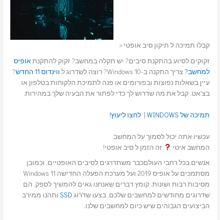
קבלו תמיכה ל תיקון סיב אופטי <
זקוקים לסיוע בהתקנת סיבים? יש תקלה במחשב? זקוק להתקנת
אופיס
למחשב?
צריך התקנה ב-Windows 10? רוצה לשדרוג ל
ווינדוס 11 החדש
?
עיין בשאלות נפוצות ובפורומים או פנה לתמיכת הלקוחות בטלפון או
בצ'אט. קבל את מה שדרוש לך כדי לפתור את הבעיה שלך במהירות.
תמיכה של WINDOWS
|
לחצו ליעוץ!
עכשיו אתה יכול לסמוך על המחשב
המחשב איטי
זה הזמן ל סיב אופטי!
אנשים בכל רחבי העולםכבר משתדרגים לסיבים האופטיים, וכמובן
מסתמכים על אופיס 2019 ועל מערכת הפעלה החדישה Windows 11
מסיבות רבות ושונות. קומץ דברים שאנחנו גאים להמשיך לספק, הם
שדרוגים מחודשים למחשבים שלכם, בצעו שדרוג
SSD
ותהנו ממירב
הביצועים הגבוהים שיש כיום למחשבים שלנו.