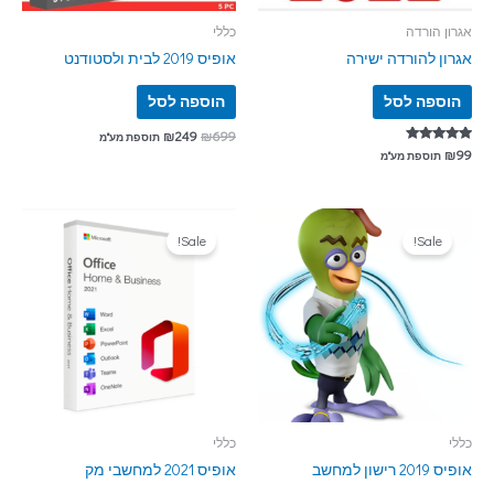
אגרון הורדה
כללי
אגרון להורדה ישירה
אופיס 2019 לבית ולסטודנט
הוספה לסל
הוספה לסל
₪
249
₪
699
תוספת מע"מ
דורג
₪
99
תוספת מע"מ
5.00
מתוך 5
Sale!
Sale!
כללי
כללי
אופיס 2019 רישון למחשב
אופיס 2021 למחשבי מק