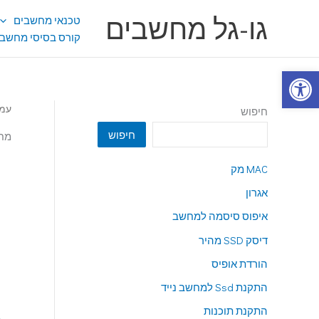
ילוג
גו-גל מחשבים
טכנאי מחשבים
תוכן
קורס בסיסי מחשבי
פתח סרגל נגישות
עמו
חיפוש
חיפוש
מחש
MAC מק
אגרון
איפוס סיסמה למחשב
דיסק SSD מהיר
הורדת אופיס
התקנת Ssd למחשב נייד
התקנת תוכנות