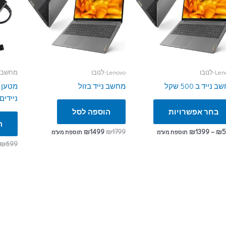
-לנובו
Lenovo-לנובו
מחשבים
 נייד ב 500 שקל
מחשב נייד בזול
מטען 
ניידים
בחר אפשרויות
הוספה לסל
ה
₪
1499
₪
1799
₪
1399
–
₪
5
תוספת מע"מ
תוספת מע"מ
₪
699