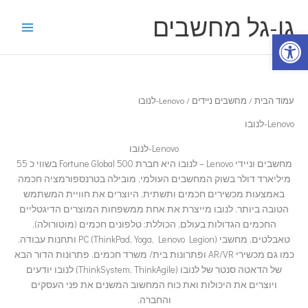
ילוג
גו-גל מחשבים
תוכן
פתח סרגל נגישות
עמוד הבית
/
מחשבים ניידים
/ Lenovo-לנובו
Lenovo-לנובו
Lenovo-לנובו
מחשבים וניידי Lenovo – לנובו היא חברת Fortune Global 500 בשווי כ 55
מיליארד דולר בשוק המחשבים העולמי, מובילה בטרנספורמציה חכמה
באמצעות מכשירים חכמים ותשתית, היוצרים את חוויית המשתמש
הטובה ביותר. לנובו מייצרת את אחת ממשפחות המוצרים הדיגטליים
החכמים הגדולות בעולם, הכוללת: טלפונים חכמים (מוטורולה),
טאבלטים, מחשבי PC (ThinkPad, Yoga, Lenovo Legion) ותחנות עבודה,
כמו גם מכשירי AR/VR ופתרונות בית/ משרד חכמים. פתרונות הדור הבא
של הדאטה סנטר של לנובו (ThinkSystem, ThinkAgile) לנובו יודעים
ויוצרים את היכולות ואת כוח המחשוב המשנים את פני העסקים
והחברה.