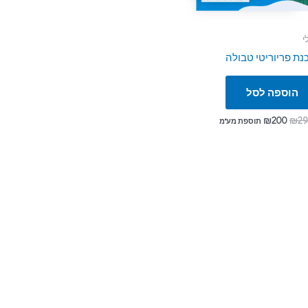
י
נת פריוריטי טבולה
הוספה לסל
₪
200
₪
2
תוספת מע"מ