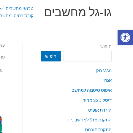
ילוג
גו-גל מחשבים
טכנאי מחשבים
תוכן
קורס בסיסי מחשבי
פתח סרגל נגישות
עמו
חיפוש
חיפוש
פרי
MAC מק
אגרון
איפוס סיסמה למחשב
דיסק SSD מהיר
הורדת אופיס
התקנת Ssd למחשב נייד
התקנת תוכנות