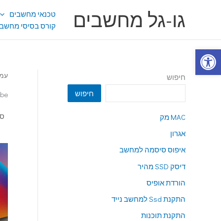
ילוג
גו-גל מחשבים
טכנאי מחשבים
תוכן
קורס בסיסי מחשבי
פתח סרגל נגישות
עמו
חיפוש
חיפוש
be
MAC מק
אגרון
איפוס סיסמה למחשב
דיסק SSD מהיר
הורדת אופיס
התקנת Ssd למחשב נייד
התקנת תוכנות