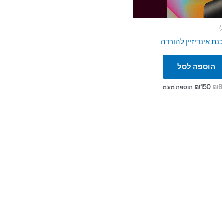
י
נת אינדיזיין להורדה
הוספה לסל
₪
150
₪
8
תוספת מע"מ