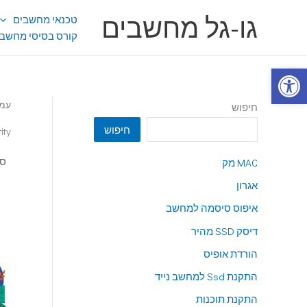
ילוג
גו-גל מחשבים
טכנאי מחשבים
תוכן
קורס בסיסי מחשבי
פתח סרגל נגישות
עמו
חיפוש
חיפוש
ity
MAC מק
אגרון
איפוס סיסמה למחשב
דיסק SSD מהיר
הורדת אופיס
התקנת Ssd למחשב נייד
התקנת תוכנות