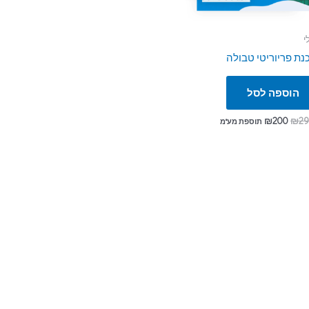
י
נת פריוריטי טבולה
הוספה לסל
₪
200
₪
2
תוספת מע"מ