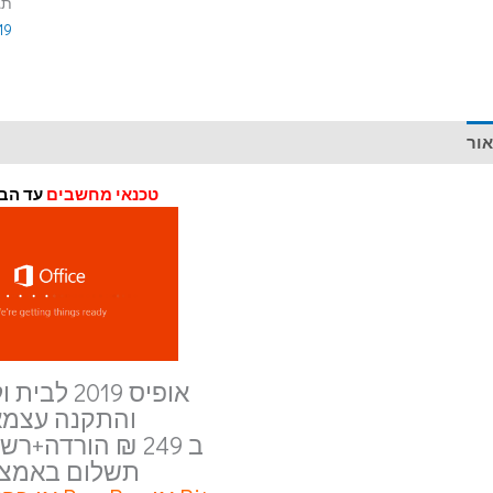
תג
019
אור
מידע נוסף
חוות דעת (0)
טכנאי מחשבים
עד הבי
אופיס 2019 לבית ולסטודנט
והתקנה עצמא
ב 249 ₪ הורדה+רשיון For-Life
תשלום באמצע