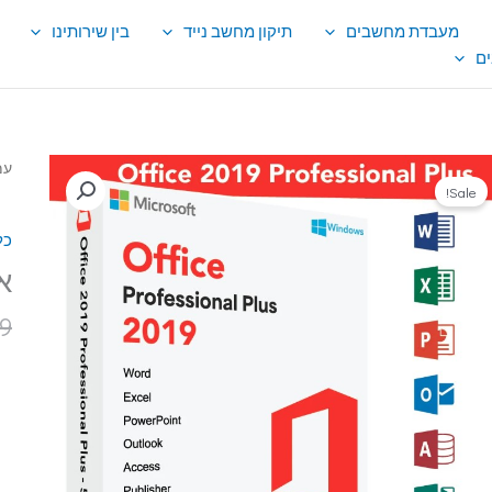
מעבדת מחשבים
תיקון מחשב נייד
בין שירותינו
ם
כמ
עמ
Sale!
של
או
כל
19
לב
אופי
ול
9