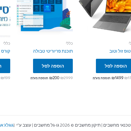
י
כללי
כללי
ופ זול וטוב
תוכנת פריוריטי טבולה
קורס 
הוספה לסל
הוספה לסל
ה
₪
199
₪
200
₪
2999
₪
1499
₪
1
תוספת מע"מ
תוספת מע"מ
שבים | תיקון מחשבים © 2026 גו-גל מחשבים | עוצב ע"י [
גוגלX אתרים לעסקים