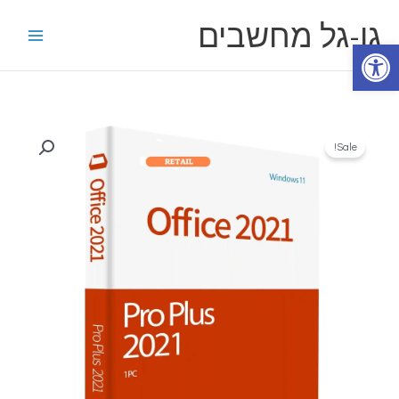
ילוג
גו-גל מחשבים
תוכן
פתח סרגל נגישות
כמות
Sale!
של
אופיס
2021
רישיון
חוקי