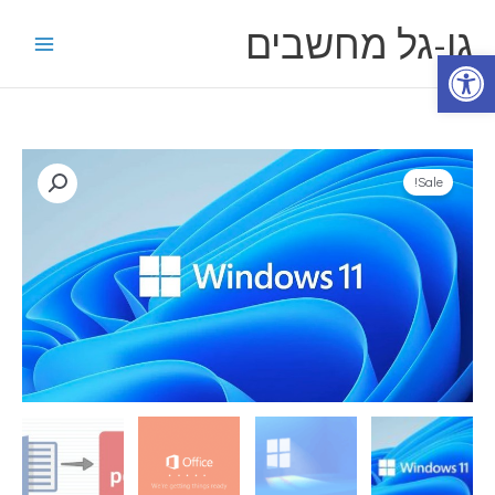
ילוג
גו-גל מחשבים
תוכן
פתח סרגל נגישות
כמות
Sale!
של
ווינדוס
11
להורדה