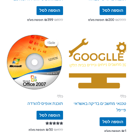
הוספה לסל
הוספה לסל
₪
399
₪
899
₪
200
₪
2999
תוספת מע"מ
תוספת מע"מ
Sale!
Sale!
כללי
כללי
טכנאי מחשבים בדיקה באשראי
תוכנת אופיס להורדה
פייפל
הוספה לסל
הוספה לסל
דורג
₪
50
₪
499
תוספת מע"מ
₪
1
תוספת מע"מ
5.00