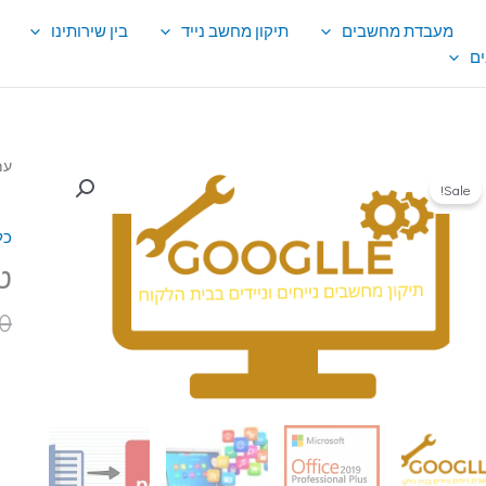
מעבדת מחשבים
תיקון מחשב נייד
בין שירותינו
ם
כמ
עמ
Sale!
של
טכ
כל
הש
מר
ט
לש
0