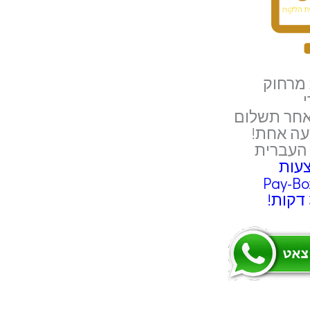
מרחוק
י
עה אחת!
העברית
עות